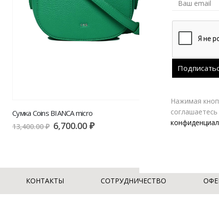
Нажимая кнопк
соглашаетесь
Сумка Coins BIANCA micro
Сумка Coins BI
конфиденциал
6,700.00
₽
6
13,400.00
₽
13,400.00
₽
КОНТАКТЫ
СОТРУДНИЧЕСТВО
ОФЕ