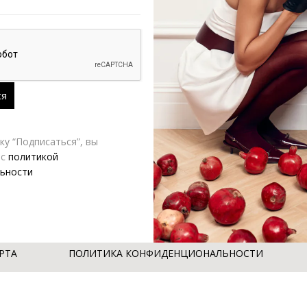
у “Подписаться”, вы
 с
политикой
ANCA micro
ьности
,700.00
₽
РТА
ПОЛИТИКА КОНФИДЕНЦИОНАЛЬНОСТИ