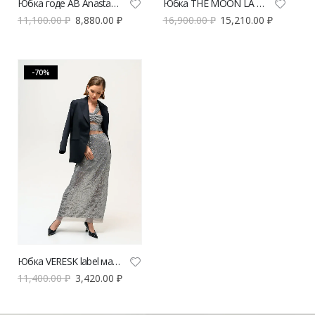
Юбка годе AB Anastasiya Burdyugova | VERESK studio
Юбка THE MOON LA SIRÈNE
11,100.00
₽
8,880.00
₽
16,900.00
₽
15,210.00
₽
-70%
Юбка VERESK label макси с пайетками
11,400.00
₽
3,420.00
₽