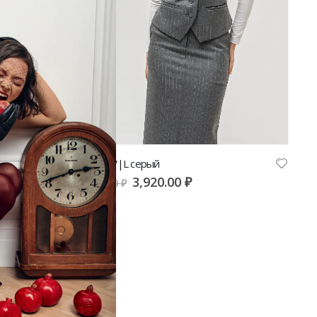
Жилет V|L серый
3,920.00
₽
9,800.00
₽