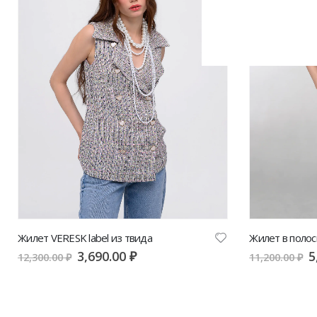
Жилет VERESK label из твида
Жилет в полоск
3,690.00
₽
5
12,300.00
₽
11,200.00
₽