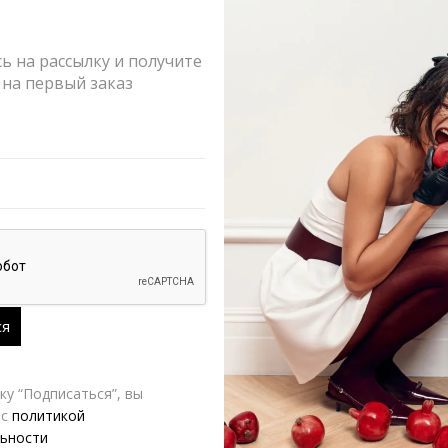
 на рассылку и получите
на первый заказ
рный
Жилет V|L шоколадный
920.00
₽
3,920.00
₽
9,800.00
₽
у “Подписаться”, вы
 с
политикой
ьности