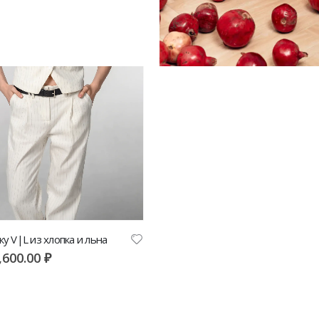
у V|L из хлопка и льна
,600.00
₽