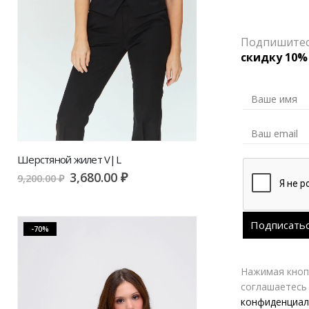
Подпишитесь
скидку 10%
Шерстяной жилет V|L
Жилет V|L че
3,680.00
₽
3,
9,200.00
₽
9,800.00
₽
-70%
-50%
Нажимая кнопк
соглашаетесь
конфиденциал