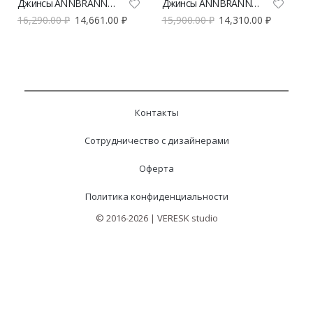
Джинсы ANNBRANND широкие
Джинсы ANNBRANND прямые
16,290.00
₽
14,661.00
₽
15,900.00
₽
14,310.00
₽
Контакты
Сотрудничество с дизайнерами
Оферта
Политика конфиденциальности
© 2016-2026 | VERESK studio