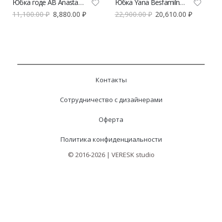
Юбка годе AB Anastasiya Burdyugova | VERESK studio
Юбка Yana Besfamilnaya рифы белого цвета
11,100.00
₽
8,880.00
₽
22,900.00
₽
20,610.00
₽
Контакты
Сотрудничество с дизайнерами
Оферта
Политика конфиденциальности
© 2016-2026 | VERESK studio