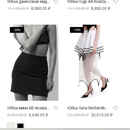
Юбка джинсовая миди AB Anastasiya Burdyugova голубая с разрезом | VERESK studio
Юбка годе AB Anastasiya Burdyugova | VERESK studio
11,100.00
₽
8,880.00
₽
11,100.00
₽
8,880.00
₽
-20%
-10%
Юбка мини AB Anastasiya Burdyugova | VERESK studio
Юбка Yana Besfamilnaya рифы белого цвета
8,300.00
₽
6,640.00
₽
22,900.00
₽
20,610.00
₽