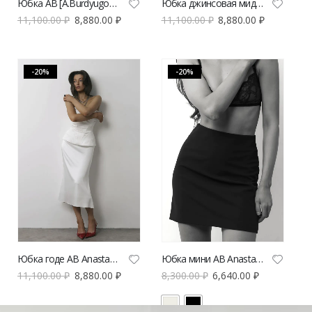
Юбка AB [A.Burdyugova] мини голубая с кружевной отделкой | VERESK studio
Юбка джинсовая миди AB Anastasiya Burdyugova голубая с разрезом | VERESK studio
11,100.00
₽
8,880.00
₽
11,100.00
₽
8,880.00
₽
-20%
-20%
Юбка годе AB Anastasiya Burdyugova | VERESK studio
Юбка мини AB Anastasiya Burdyugova | VERESK studio
11,100.00
₽
8,880.00
₽
8,300.00
₽
6,640.00
₽