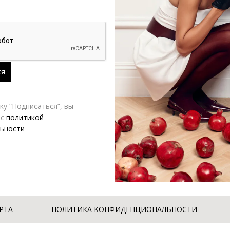
у “Подписаться”, вы
 с
политикой
Юбка джинсовая миди AB Anastasiya Burdyugova голубая с разрезом | VERESK studio
ьности
,880.00
₽
8,880.00
₽
11,100.00
₽
РТА
ПОЛИТИКА КОНФИДЕНЦИОНАЛЬНОСТИ