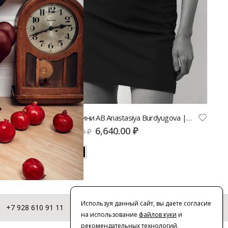
Юбка годе AB Anastasiya Burdyugova | VERESK studio
Юбка мини AB Anastasiya Burdyugova | VERESK studio
6,640.00
₽
8,300.00
₽
Используя данный сайт, вы даете согласие
+7 928 610 91 11
© 2016-2026 | VERESK studio
на использование
файлов куки
и
рекомендательных технологий
,