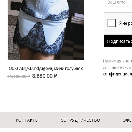
Нажимая кнопк
соглашаетесь
Юбка AB [A.Burdyugova] мини голубая с кружевной отделкой | VERESK studio
конфиденциал
8,880.00
₽
8
11,100.00
₽
11,100.00
₽
КОНТАКТЫ
СОТРУДНИЧЕСТВО
ОФЕ