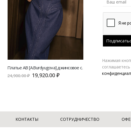
Нажимая кнопк
соглашаетесь
Платье AB [A.Burdyugova] джинсовое с рельефами | VERESK studio
конфиденциал
1
19,920.00
₽
20,700.00
₽
24,900.00
₽
КОНТАКТЫ
СОТРУДНИЧЕСТВО
ОФЕ