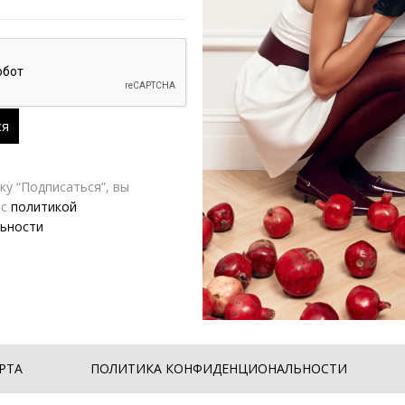
у “Подписаться”, вы
 с
политикой
Платье джинсовое с брошью A.Burdyugova
Платье VERESK label с отстрочко
ьности
6,560.00
₽
8,400.00
₽
12,000.00
₽
РТА
ПОЛИТИКА КОНФИДЕНЦИОНАЛЬНОСТИ