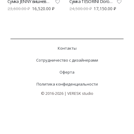
Сумка JENNY вишневого цвета | Tesorini
Сумка TESORINI Doroty вишневый
23,600.00
₽
16,520.00
₽
24,500.00
₽
17,150.00
₽
Контакты
Сотрудничество с дизайнерами
Оферта
Политика конфиденциальности
© 2016-2026 | VERESK studio