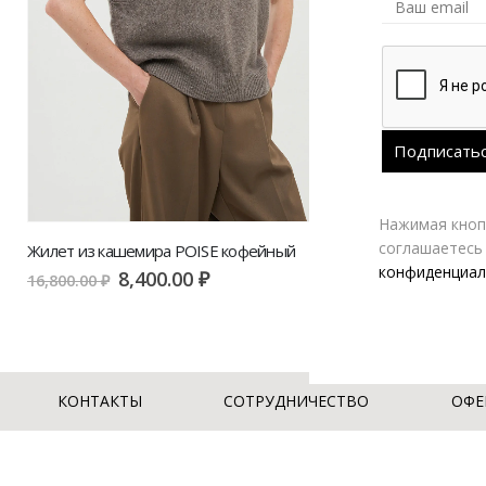
Нажимая кнопк
соглашаетесь
Жилет из кашемира POISE кофейный
Жилет из каш
конфиденциал
8,400.00
₽
8
16,800.00
₽
16,800.00
₽
КОНТАКТЫ
СОТРУДНИЧЕСТВО
ОФЕ