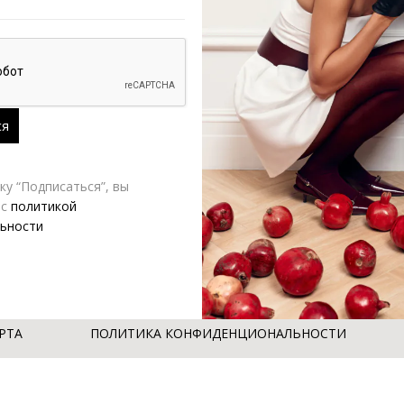
у “Подписаться”, вы
 с
политикой
емира POISE бежевый
ьности
,400.00
₽
РТА
ПОЛИТИКА КОНФИДЕНЦИОНАЛЬНОСТИ