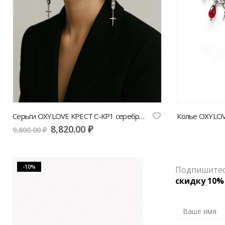
Серьги OXYLOVE КРЕСТ С-КР1 серебро | VERESK studio
8,820.00
₽
6,
9,800.00
₽
7,600.00
₽
-10%
-10%
Подпишитесь
скидку 10%