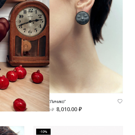
Серьги “Личико”
8,010.00
₽
8,900.00
₽
-10%