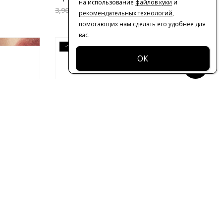
на использование
файлов куки
и
3,510.00
₽
3,900.00
₽
рекомендательных технологий
,
помогающих нам сделать его удобнее для
вас.
-10%