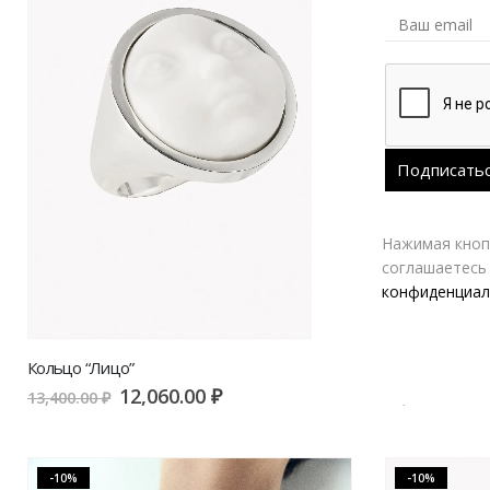
Нажимая кнопк
соглашаетесь
конфиденциал
Кольцо “Лицо”
Кольцо “Губы”
12,060.00
₽
1
13,400.00
₽
11,200.00
₽
-10%
-10%