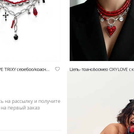
Колье OXYLOVE TRIXY серебро/красный | VERESK studio
840.00
₽
8,820.00
₽
9,800.00
₽
-10%
 на рассылку и получите
на первый заказ