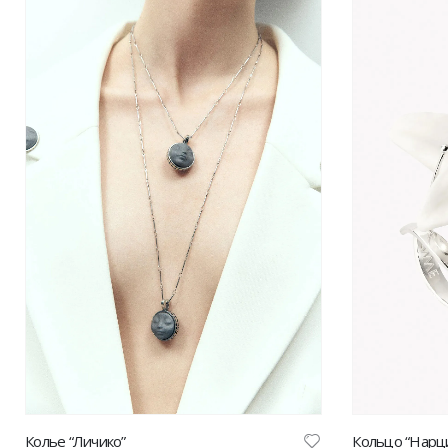
Колье “Личико”
Кольцо “Нарци