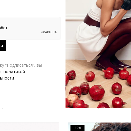
у “Подписаться”, вы
 с
политикой
ьности
Брошь “Рука”
0,080.00
₽
12,060.00
₽
13,400.00
₽
-10%