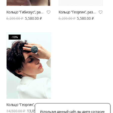
Кольцо “Гибискус”, размер L
Кольцо “Георгин”, размер L
6,200.00
₽
5,580.00
₽
6,200.00
₽
5,580.00
₽
-10%
Кольцо “Георгин”, размер XL
14,500.00
₽
13,050.00
₽
Используя данный сайт, вы даете согласие