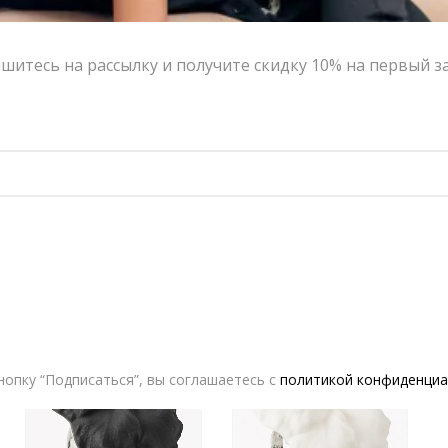
шитесь на рассылку и получите скидку 10% на первый з
Кольцо “Калла”, размер XL
Кольцо “Калла”, размер L
11,200.00
₽
10,080.00
₽
6,200.00
₽
5,580.00
₽
-10%
-10%
опку “Подписаться”, вы соглашаетесь с
политикой конфиденциа