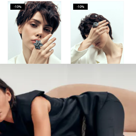
-10%
-10%
Кольцо “Нарцисс”, размер XL
Кольцо “Калла”, размер XL
14,500.00
₽
13,050.00
₽
11,200.00
₽
10,080.00
₽
-10%
-10%