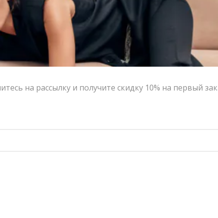
Кольцо BAZHEN Морской ёж | VERESK studio
Кольцо BAZHEN Руны | VERESK studio
8,000.00
₽
7,200.00
₽
8,500.00
₽
7,650.00
₽
-10%
-10%
тесь на рассылку и получите скидку 10% на первый зак
Перстень BAZHEN Клякса | VERESK studio
Браслет BAZHEN Ночи | VERESK studio
7,500.00
₽
6,750.00
₽
7,500.00
₽
6,750.00
₽