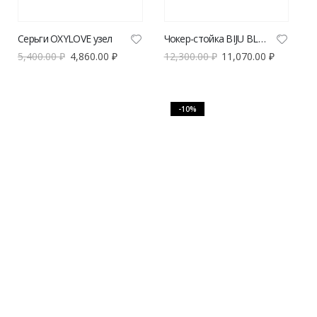
Серьги OXYLOVE узел
Чокер-стойка BIJU BLESK черный
5,400.00
₽
4,860.00
₽
12,300.00
₽
11,070.00
₽
-10%
Чокер-стойка 18/24 из жемчуга
Колье OXYLOVE хрустальное сердце
12,300.00
₽
6,500.00
₽
5,850.00
₽