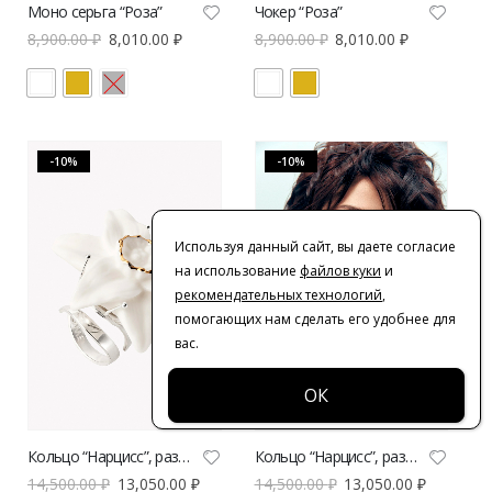
Моно серьга “Роза”
Чокер “Роза”
8,900.00
₽
8,010.00
₽
8,900.00
₽
8,010.00
₽
-10%
-10%
Используя данный сайт, вы даете согласие
на использование
файлов куки
и
рекомендательных технологий
,
помогающих нам сделать его удобнее для
вас.
Кольцо “Нарцисс”, размер XL
Кольцо “Нарцисс”, размер XL
14,500.00
₽
13,050.00
₽
14,500.00
₽
13,050.00
₽