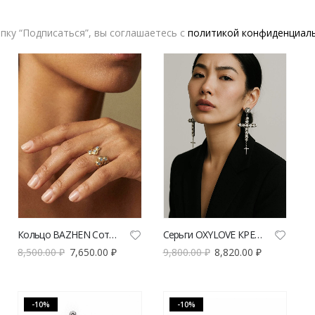
пку “Подписаться”, вы соглашаетесь с
политикой конфиденциал
-10%
-10%
Кольцо BAZHEN Соты Мануки | VERESK studio
Серьги OXYLOVE КРЕСТ С-КР1 серебро | VERESK studio
8,500.00
₽
7,650.00
₽
9,800.00
₽
8,820.00
₽
-10%
-10%