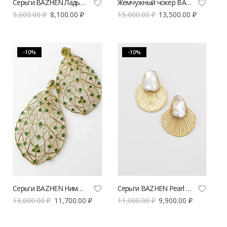
Серьги BAZHEN Ладья | VERESK studio
Жемчужный чокер BAZHEN | VERESK studio
9,000.00
₽
8,100.00
₽
15,000.00
₽
13,500.00
₽
-10%
-10%
Серьги BAZHEN Нимфея | VERESK studio
Серьги BAZHEN Pearl Fan / Жемчужный веер
13,000.00
₽
11,700.00
₽
11,000.00
₽
9,900.00
₽