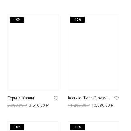
-10%
-10%
Серьги “Каллы”
Кольцо “Калла”, размер XL
3,900.00
₽
3,510.00
₽
11,200.00
₽
10,080.00
₽
-10%
-10%