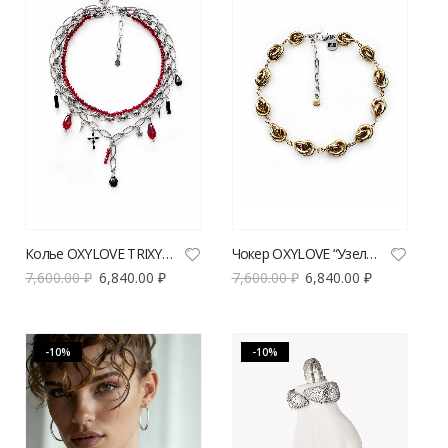
Колье OXYLOVE TRIXY серебро/красный | VERESK studio
Чокер OXYLOVE “Узел” золотистый
7,600.00
₽
6,840.00
₽
7,600.00
₽
6,840.00
₽
-10%
-10%