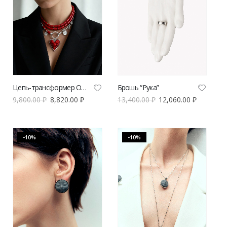
Цепь-трансформер OXYLOVE с красными бусинами и подвеской-сердцем
Брошь “Рука”
9,800.00
₽
8,820.00
₽
13,400.00
₽
12,060.00
₽
-10%
-10%