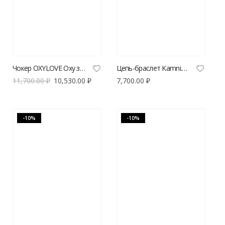
Чокер OXYLOVE Oxy золотистый
Цепь-браслет Kamni.Love серебристый
11,700.00
₽
10,530.00
₽
7,700.00
₽
-10%
-10%