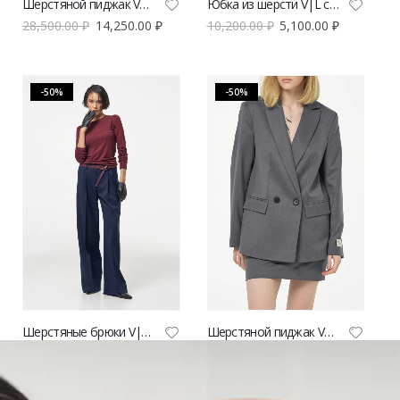
Шерстяной пиджак V|L синий
Юбка из шерсти V|L синяя
28,500.00
₽
14,250.00
₽
10,200.00
₽
5,100.00
₽
-50%
-50%
Шерстяные брюки V|L синие
Шерстяной пиджак V|L серый
15,600.00
₽
7,800.00
₽
28,500.00
₽
14,250.00
₽