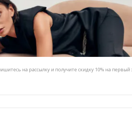
-50%
-50%
ишитесь на рассылку и получите скидку 10% на первый 
Юбка из шерсти V|L серая
Шерстяные брюки V|L серые
10,200.00
₽
5,100.00
₽
15,600.00
₽
7,800.00
₽
-50%
-50%