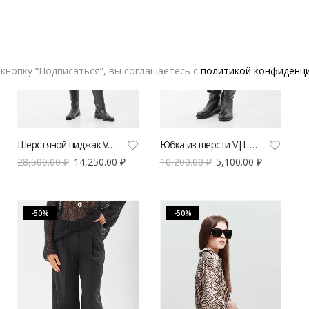
кнопку “Подписаться”, вы соглашаетесь с
политикой конфиденц
Шерстяной пиджак V|L черный
Юбка из шерсти V|L черная
28,500.00
₽
14,250.00
₽
10,200.00
₽
5,100.00
₽
-50%
-50%