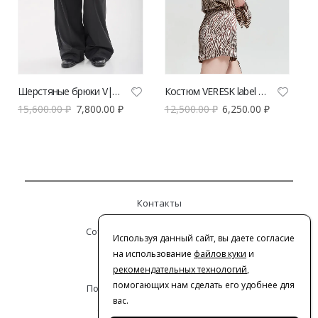
Шерстяные брюки V|L черные
Костюм VERESK label из вискозы
15,600.00
₽
7,800.00
₽
12,500.00
₽
6,250.00
₽
Контакты
Сотрудничество с дизайнерами
Используя данный сайт, вы даете согласие
на использование
файлов куки
и
Оферта
рекомендательных технологий
,
помогающих нам сделать его удобнее для
Политика конфиденциальности
вас.
© 2016-2026 | VERESK studio