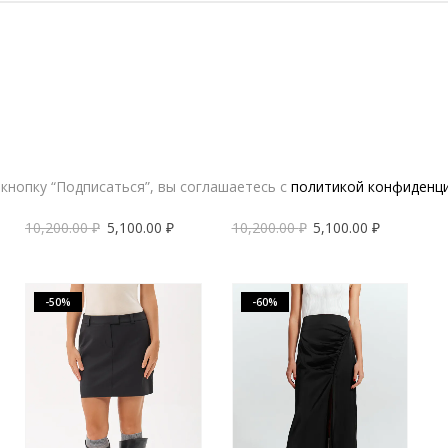
кнопку “Подписаться”, вы соглашаетесь с
политикой конфиденц
Юбка из шерсти V|L синяя
Юбка из шерсти V|L серая
10,200.00
₽
5,100.00
₽
10,200.00
₽
5,100.00
₽
-50%
-60%