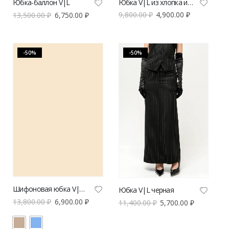
Юбка V|L из хлопка и льна голубая
Юбка-баллон V|L
9,800.00
₽
4,900.00
₽
13,500.00
₽
6,750.00
₽
-50%
-50%
Шифоновая юбка V|L с разрезами
Юбка V|L черная
13,800.00
₽
6,900.00
₽
11,400.00
₽
5,700.00
₽