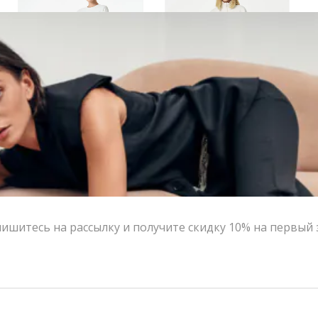
Полупрозрачная юбка V|L черная
Полупрозрачная юбка V|L
13,800.00
₽
6,900.00
₽
13,800.00
₽
6,900.00
₽
ишитесь на рассылку и получите скидку 10% на первый 
-50%
-50%