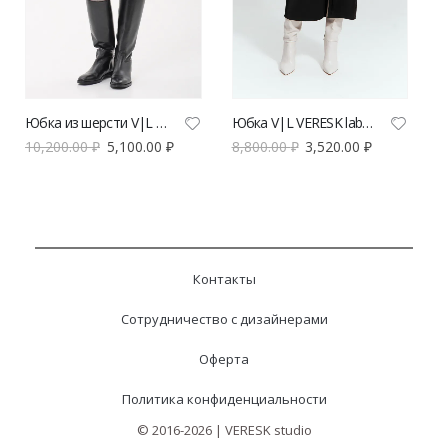
Юбка из шерсти V|L черная
Юбка V|L VERESK label с драпировкой
10,200.00
₽
5,100.00
₽
8,800.00
₽
3,520.00
₽
Контакты
Сотрудничество с дизайнерами
Оферта
Политика конфиденциальности
© 2016-2026 | VERESK studio