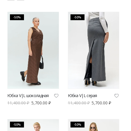
-50%
-50%
Юбка V|L шоколадная
Юбка V|L серая
11,400.00
₽
5,700.00
₽
11,400.00
₽
5,700.00
₽
-50%
-50%