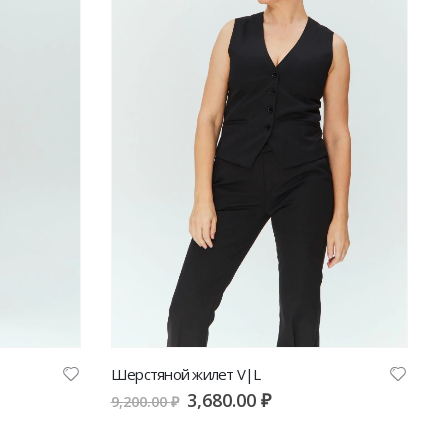
Шерстяной жилет V|L
3,680.00
₽
9,200.00
₽