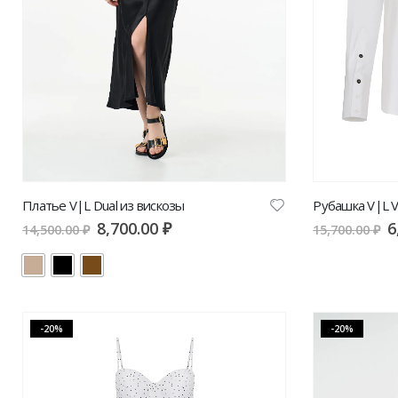
Платье V|L Dual из вискозы
Рубашка V|L V
8,700.00
₽
6
14,500.00
₽
15,700.00
₽
-20%
-20%