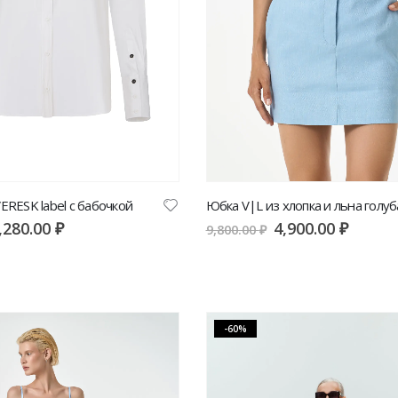
ERESK label с бабочкой
Юбка V|L из хлопка и льна голуб
,280.00
₽
4,900.00
₽
9,800.00
₽
-60%