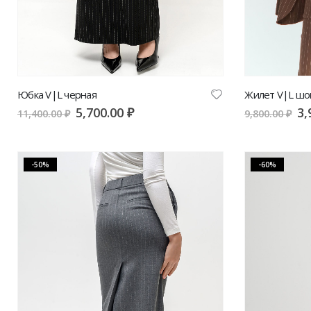
Юбка V|L черная
Жилет V|L шо
5,700.00
₽
3,
11,400.00
₽
9,800.00
₽
-50%
-60%