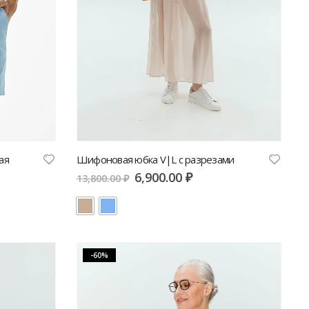
Шифоновая юбка V|L с разрезами
ая
6,900.00
₽
13,800.00
₽
-60%