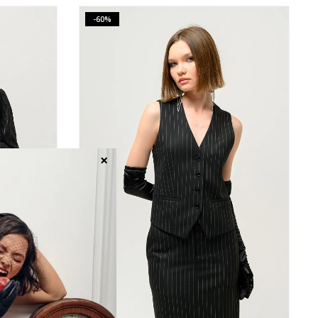
-60%
×