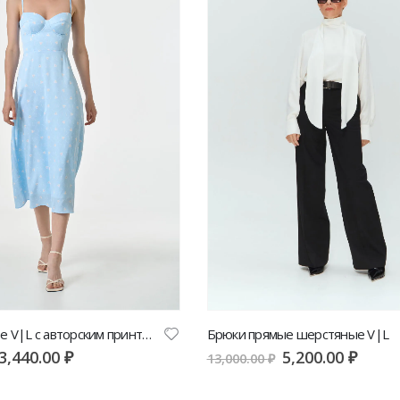
Платье-бюстье V|L с авторским принтом
Брюки прямые шерстяные V|L
3,440.00
₽
5,200.00
₽
13,000.00
₽