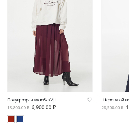
Полупрозрачная юбка V|L
Шерстяной пи
6,900.00
₽
1
13,800.00
₽
28,500.00
₽