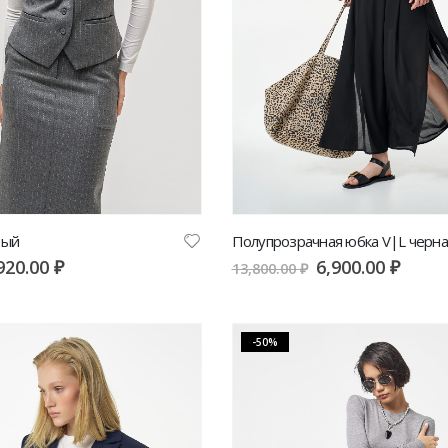
рый
Полупрозрачная юбка V|L черна
920.00
₽
6,900.00
₽
13,800.00
₽
-50%