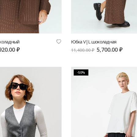
коладный
Юбка V|L шоколадная
920.00
₽
5,700.00
₽
11,400.00
₽
-50%