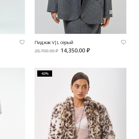
Пиджак V|L серый
14,350.00
₽
28,700.00
₽
-60%