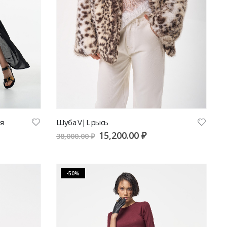
я
Шуба V|L рысь
15,200.00
₽
38,000.00
₽
-50%