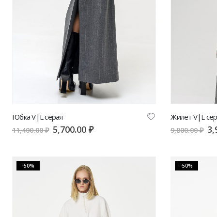
Юбка V|L серая
Жилет V|L се
5,700.00
₽
3,
11,400.00
₽
9,800.00
₽
-50%
-50%