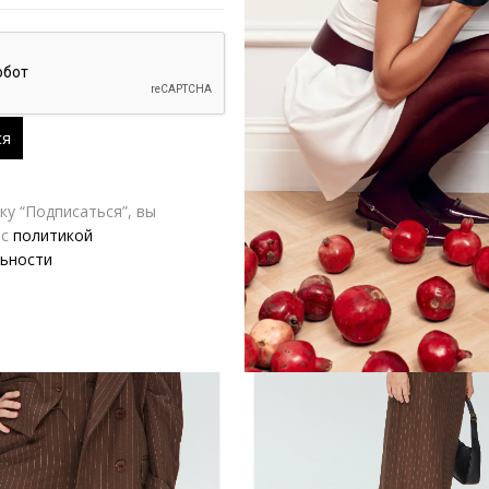
ерстяные V|L
Пиджак V|L черный
,120.00
₽
14,350.00
₽
28,700.00
₽
-50%
у “Подписаться”, вы
 с
политикой
ьности