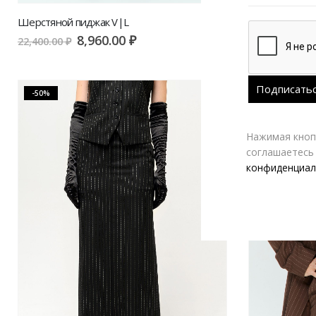
Шерстяной пиджак V|L
Брюки клеш ш
8,960.00
₽
5
22,400.00
₽
12,800.00
₽
-50%
-60%
Нажимая кнопк
соглашаетесь
конфиденциал