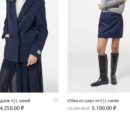
джак V|L синий
Юбка из шерсти V|L синяя
4,250.00
₽
5,100.00
₽
10,200.00
₽