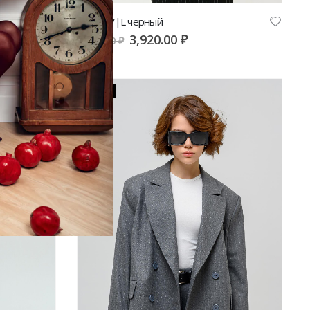
Жилет V|L черный
3,920.00
₽
9,800.00
₽
-50%