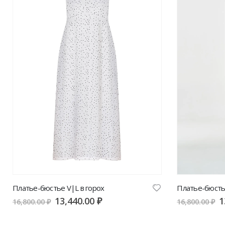
Платье-бюстье V|L в горох
13,440.00
₽
1
16,800.00
₽
16,800.00
₽