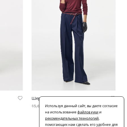
Шерстяные брюки V|L синие
7,800.00
₽
15,600.00
₽
Используя данный сайт, вы даете согласие
на использование
файлов куки
и
рекомендательных технологий
,
помогающих нам сделать его удобнее для