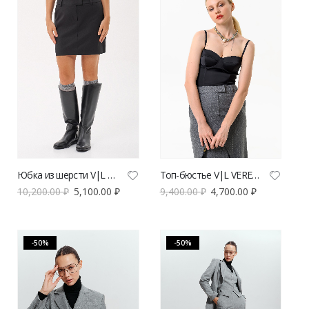
Юбка из шерсти V|L черная
Топ-бюстье V|L VERESK label
10,200.00
₽
5,100.00
₽
9,400.00
₽
4,700.00
₽
-50%
-50%