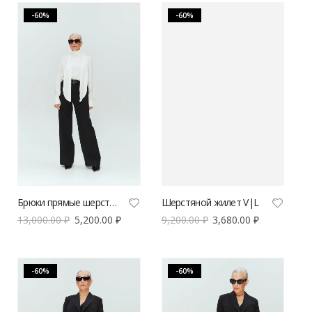
-60%
-60%
Брюки прямые шерстяные V|L
Шерстяной жилет V|L
13,000.00
₽
5,200.00
₽
9,200.00
₽
3,680.00
₽
-60%
-60%