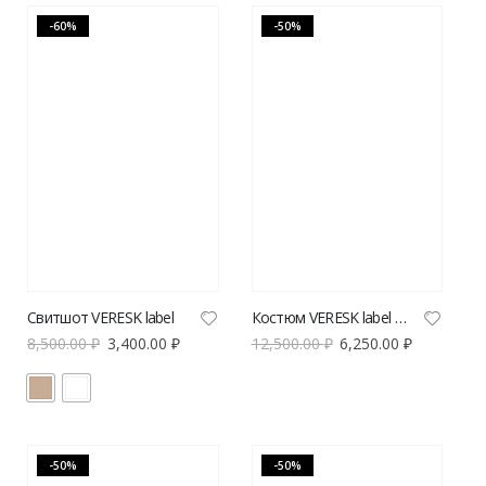
-60%
-50%
Свитшот VERESK label
Костюм VERESK label из вискозы
8,500.00
₽
3,400.00
₽
12,500.00
₽
6,250.00
₽
-50%
-50%