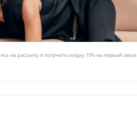
Жилет V|L шоколадный
Пиджак V|L серый
9,800.00
₽
3,920.00
₽
28,700.00
₽
14,350.00
₽
-50%
-60%
сь на рассылку и получите скидку 10% на первый заказ
Юбка V|L серая
Жилет V|L серый
11,400.00
₽
5,700.00
₽
9,800.00
₽
3,920.00
₽