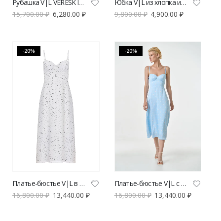
Рубашка V|L VERESK label с бабочкой
Юбка V|L из хлопка и льна голубая
15,700.00
₽
6,280.00
₽
9,800.00
₽
4,900.00
₽
-20%
-20%
Платье-бюстье V|L в горох
Платье-бюстье V|L с авторским принтом
16,800.00
₽
13,440.00
₽
16,800.00
₽
13,440.00
₽