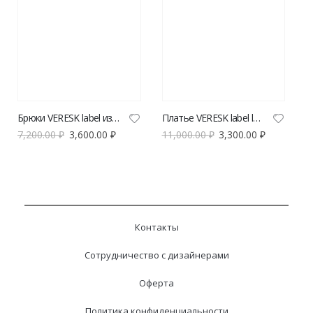
Брюки VERESK label из вискозы
Платье VERESK label leo green
7,200.00
₽
3,600.00
₽
11,000.00
₽
3,300.00
₽
Контакты
Сотрудничество с дизайнерами
Оферта
Политика конфиденциальности