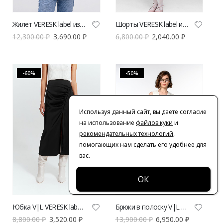
Жилет VERESK label из твида
Шорты VERESK label из твида
12,300.00
₽
3,690.00
₽
6,800.00
₽
2,040.00
₽
-60%
-50%
Используя данный сайт, вы даете согласие
на использование
файлов куки
и
рекомендательных технологий
,
помогающих нам сделать его удобнее для
вас.
Юбка V|L VERESK label с драпировкой
Брюки в полоску V|L из хлопка и льна
8,800.00
₽
3,520.00
₽
13,900.00
₽
6,950.00
₽