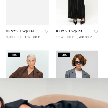
Жилет V|L черный
Юбка V|L черная
9,800.00
₽
3,920.00
₽
11,400.00
₽
5,700.00
₽
-60%
-50%