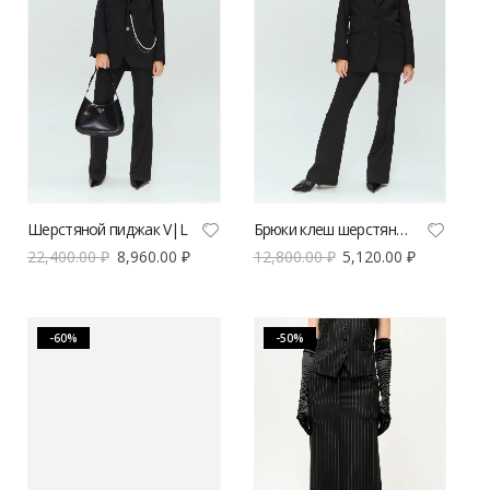
Шерстяной пиджак V|L
Брюки клеш шерстяные V|L
22,400.00
₽
8,960.00
₽
12,800.00
₽
5,120.00
₽
-60%
-50%