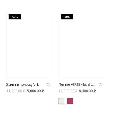
-50%
-30%
Жилет в полоску V|L из хлопка и льна
Платье VERESK label с отстрочкой
11,200.00
₽
5,600.00
₽
12,000.00
₽
8,400.00
₽