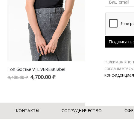
Нажимая кнопк
соглашаетесь
Топ-бюстье V|L VERESK label
Топ VERESK La
конфиденциал
4,700.00
₽
2,
9,400.00
₽
4,500.00
₽
КОНТАКТЫ
СОТРУДНИЧЕСТВО
ОФЕ