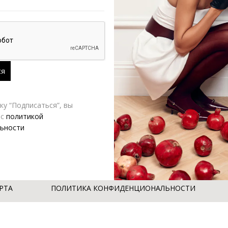
у “Подписаться”, вы
 с
политикой
bel
Топ VERESK label с пайетками
ьности
250.00
₽
4,150.00
₽
8,300.00
₽
РТА
ПОЛИТИКА КОНФИДЕНЦИОНАЛЬНОСТИ