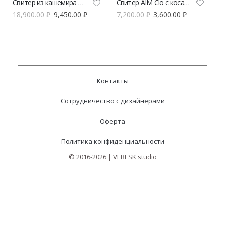
Свитер из кашемира POISE антрацит
Свитер AIM Clo с косами голубой
18,900.00
₽
9,450.00
₽
7,200.00
₽
3,600.00
₽
Контакты
Сотрудничество с дизайнерами
Оферта
Политика конфиденциальности
© 2016-2026 | VERESK studio