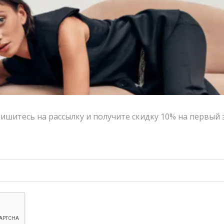
-50%
ишитесь на рассылку и получите скидку 10% на первый 
Брюки в полоску V|L из хлопка и льна
13,900.00
₽
6,950.00
₽