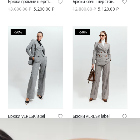
Брюки прямые шерстяные V|L
Брюки клеш шерстяные V|L
13,000.00
₽
5,200.00
₽
12,800.00
₽
5,120.00
₽
-50%
-50%
Брюки VERESK label
Брюки VERESK label
8,800.00
₽
4,400.00
₽
9,800.00
₽
4,900.00
₽