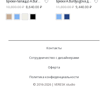
Брюки-палаццо A.Burdyugova
Брюки A.Burdyugova джинсовые
10,800.00
₽
8,640.00
₽
11,800.00
₽
9,440.00
₽
Контакты
Сотрудничество с дизайнерами
Оферта
Политика конфиденциальности
© 2016-2026 | VERESK studio