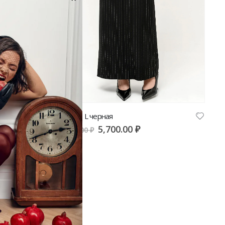
Юбка мини AB Anastasiya Burdyugova | VERESK studio
Юбка V|L черная
5,700.00
₽
11,400.00
₽