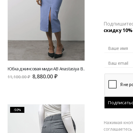
Подпишитесь
скидку 10%
Юбка джинсовая миди AB Anastasiya Burdyugova голубая с разрезом | VERESK studio
8,880.00
₽
8
11,100.00
₽
11,100.00
₽
-50%
-60%
Нажимая кнопк
соглашаетесь