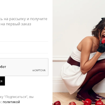
 на рассылку и получите
на первый заказ
Юбка годе AB Anastasiya Burdyugova | VERESK studio
,880.00
₽
6,640.00
₽
8,300.00
₽
у “Подписаться”, вы
 с
политикой