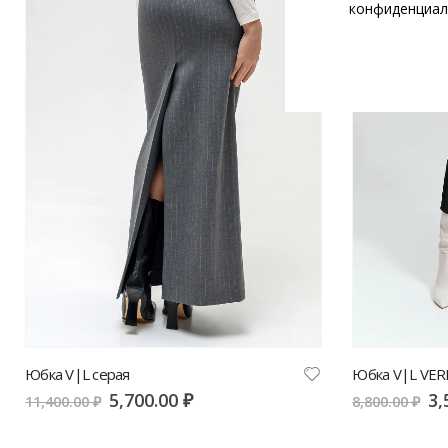
конфиденциал
Юбка V|L серая
Юбка V|L VERE
5,700.00
₽
3,
11,400.00
₽
8,800.00
₽