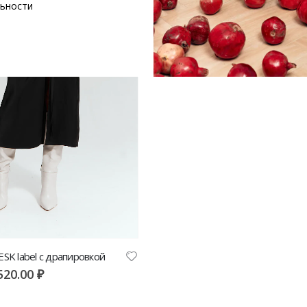
ьности
SK label с драпировкой
520.00
₽