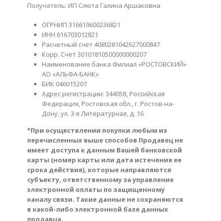
Получатель: ИП
Слюта
Галина
Аршаковна
ОГРНИП 3166196
00236821
ИНН 616
703012821
Расчетный счет 40802810
42627000847
Корр. Счет 30101810
500000000207
Наименование банка
Филиал «РОСТОВСКИЙ»
АО «АЛЬФА-БАНК»
БИК 046
015207
Адрес регистрации:
344058
, Российская
Федерация, Ростовская обл.,
г.
Ростов
-на-
Дону, ул. 3-я Литературная, д. 16
*При осуществлении покупки любым из
перечисленных выше способов Продавец не
имеет доступа к данным Вашей банковской
карты (номер карты или дата истечения ее
срока действия), которые направляются
субъекту, ответственному за управление
электронной оплаты по защищенному
каналу связи. Такие данные не сохраняются
в какой-либо электронной базе данных
продавца.