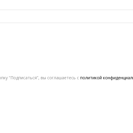
самое».
Контакты
Сотрудничество с дизайнерами
Оферта
Политика конфиденциальности
© 2016-2026 | VERESK studio
пку “Подписаться”, вы соглашаетесь с
политикой конфиденциал