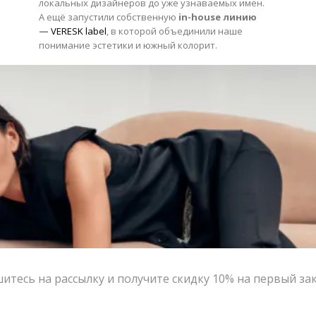
локальных дизайнеров до уже узнаваемых имен.
А ещё запустили собственную
in-house линию
—
VERESK label
, в которой объединили наше
понимание эстетики и южный колорит.
В основе VERESK studio
— внимание к деталям,
качеству и лимитированность. Мы делаем ставку
на функциональные лаконичные вещи и немного
«rock-n-roll». Бренды легко сочетаются между
собой — каждый образ обращает на себя
внимание. Сезонные коллекции обновляются
маленькими дропами — чтобы не переставать
вдохновлять вас и всегда позволять больше.
Мы часто называем это «то самое» — то, что
невозможно объяснить, но легко почувствовать.
Ощущение, когда всё совпало: цвет, силуэт,
момент, настроение.
тесь на рассылку и получите скидку 10% на первый за
Когда вещь становится не просто одеждой, а
частью вашего состояния. Это и есть
философия VERESK studio – стиль, люди и «то