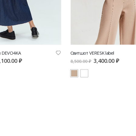
и DEVO4KA
Свитшот VERESK label
,100.00
₽
3,400.00
₽
8,500.00
₽