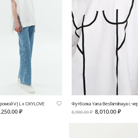
хромой V|L x OXYLOVE
,250.00
₽
8,010.00
₽
8,900.00
₽