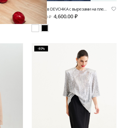
Лонгслив DEVO4KA с вырезами на плечах
4,600.00
₽
9,200.00
₽
-80%