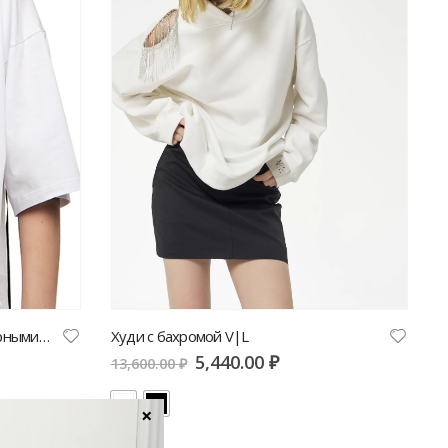
Футболка Yana Besfamilnaya с черными декоративными элементами
Худи с бахромой V|L
5,440.00
₽
13,600.00
₽
×