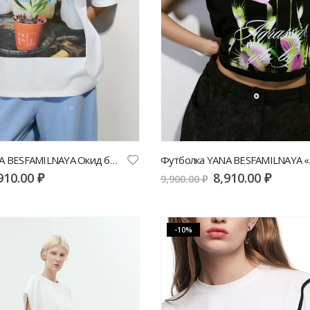
Футболка YANA BESFAMILNAYA Окид белого цвета | VERESK studio
910.00
₽
8,910.00
₽
9,900.00
₽
-10%