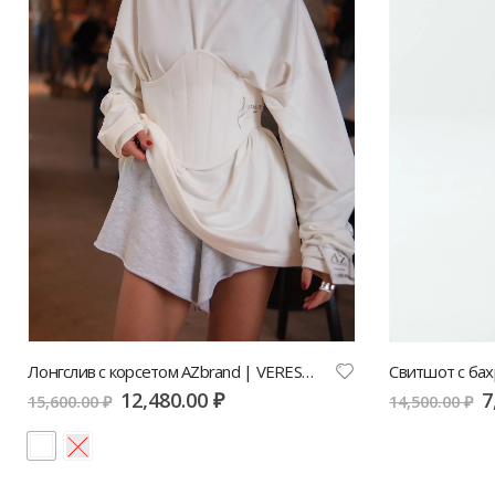
Лонгслив с корсетом AZbrand | VERESK studio
Свитшот с ба
12,480.00
₽
7
15,600.00
₽
14,500.00
₽