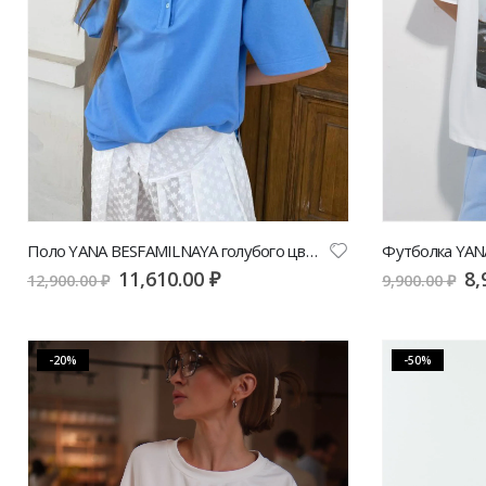
Поло YANA BESFAMILNAYA голубого цвета с белой манишкой | VERESK studio
11,610.00
₽
8,
12,900.00
₽
9,900.00
₽
-20%
-50%