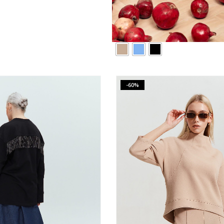
базовая
Водолазка KEISA
550.00
₽
12,300.00
₽
-60%