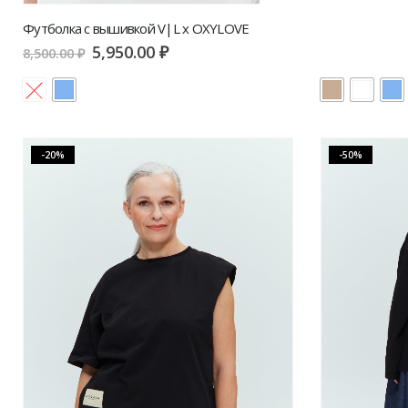
Футболка с вышивкой V|L x OXYLOVE
Футболка V|L 
5,950.00
₽
4,
8,500.00
₽
6,500.00
₽
-20%
-50%