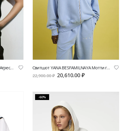
Футболка YANA BESFAMILNAYA «Агрессив» черного цвета | VERESK studio
Свитшот YANA BESFAMILNAYA Мотти голубого цвета | VERESK studio
20,610.00
₽
22,900.00
₽
-60%