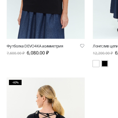
Футболка DEVO4KA асимметрия
Лонгслив цеп
6,080.00
₽
6
7,600.00
₽
12,200.00
₽
-40%