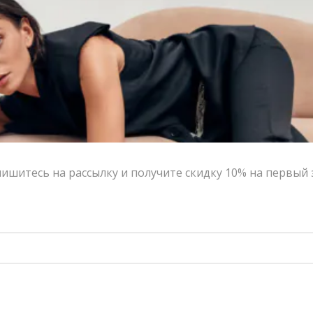
-50%
-50%
ишитесь на рассылку и получите скидку 10% на первый 
Джемпер из кашемира POISE голубой
Джемпер из кашемира POISE антрацит
18,800.00
₽
9,400.00
₽
18,800.00
₽
9,400.00
₽
-50%
-50%