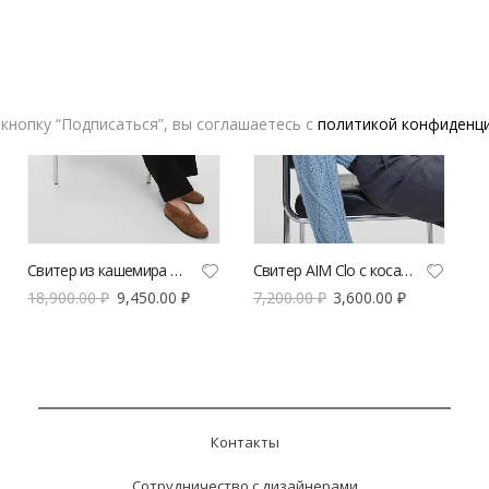
кнопку “Подписаться”, вы соглашаетесь с
политикой конфиденц
Свитер из кашемира POISE антрацит
Свитер AIM Clo с косами голубой
18,900.00
₽
9,450.00
₽
7,200.00
₽
3,600.00
₽
Контакты
Сотрудничество с дизайнерами