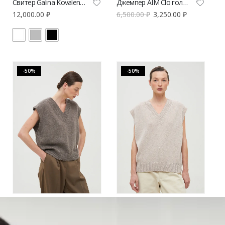
Свитер Galina Kovalenko из мохера
Джемпер AIM Clo голубой
12,000.00
₽
6,500.00
₽
3,250.00
₽
-50%
-50%
Жилет из кашемира POISE кофейный
Жилет из кашемира POISE бежевый
16,800.00
₽
8,400.00
₽
16,800.00
₽
8,400.00
₽