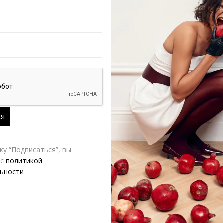
РАЗМЕР
AIM clo
Д
у “Подписаться”, вы
 с
политикой
ьности
-60%