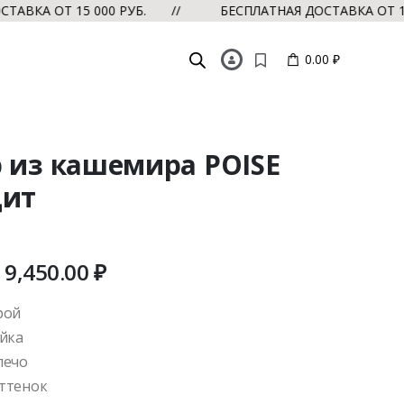
 ОТ 15 000 РУБ. //
БЕСПЛАТНАЯ ДОСТАВКА ОТ 15 000
0.00 ₽
 из кашемира POISE
цит
9,450.00
₽
рой
йка
лечо
ттенок