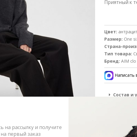
Приятный к т
Цвет:
антраци
Размер:
One si
Страна-произ
Тип товара:
С
Бренд:
AIM clo
Написать 
Состав и 
Оформлен
Возврат и
 на рассылку и получите
на первый заказ