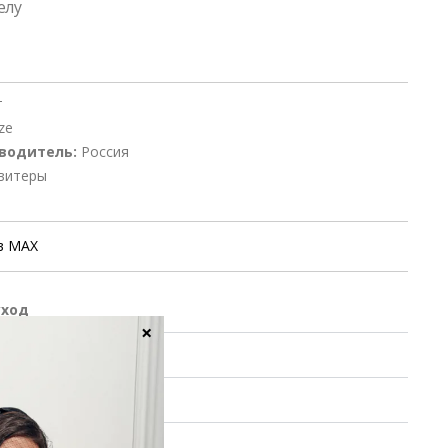
елу
т
ze
водитель:
Россия
витеры
в MAX
уход
×
ие заказа
 обмен