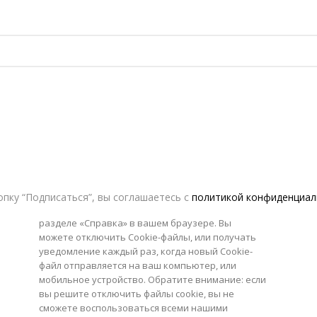
4. Какова правовая основа для обработки ваших
личных данных?
Мы свяжем ваши файлы
cookie
только с вашими
личными данными, если вы вошли в учетную
запись
VERESK
studio
.
Если вы вошли в свою учетную запись,
юридическое основание основывается на наших
законных интересах.
5. Как долго мы сохраняем ваши данные?
Cookie
-файл хранится исключительно
на вашем
устройстве,
и Вы можете легко удалить
cookie
-
файлы с вашего компьютер
,
или мобильного
устройства, используя ваш браузер. Инструкции
пку “Подписаться”, вы соглашаетесь с
политикой конфиденциал
по обработке и удалению
cookie
-файлов см. В
разделе «Справка» в вашем браузере. Вы
можете отключить
Cookie
-файлы
,
или получать
уведомление каждый раз, когда новый
Cookie
-
файл отправляется на ваш компьютер
,
или
мобильное устройство. Обратите внимание: если
вы решите отключить файлы
cookie
, вы не
сможете воспользоваться всеми нашими