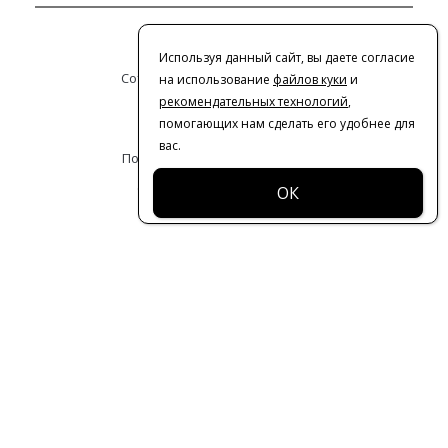
Контакты
Используя данный сайт, вы даете согласие
Сотрудничество с дизайнерами
на использование
файлов куки
и
рекомендательных технологий
,
Оферта
помогающих нам сделать его удобнее для
вас.
Политика конфиденциальности
© 2016-2026 | VERESK studio