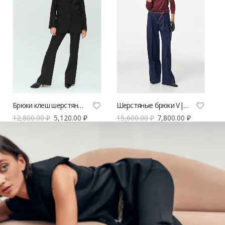
Брюки клеш шерстяные V|L
Шерстяные брюки V|L синие
12,800.00
₽
5,120.00
₽
15,600.00
₽
7,800.00
₽
-50%
-50%