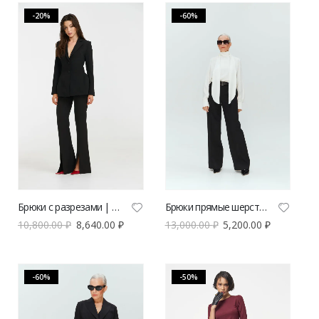
-20%
-60%
Брюки с разрезами | AB [Anastasiya Burdyugova]
Брюки прямые шерстяные V|L
10,800.00
₽
8,640.00
₽
13,000.00
₽
5,200.00
₽
-60%
-50%