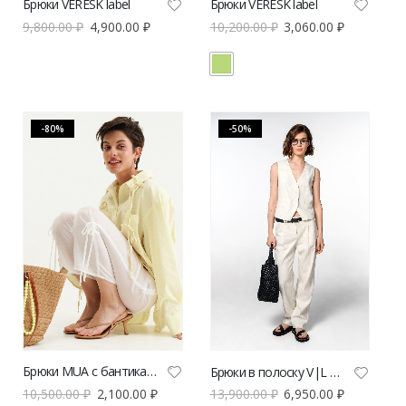
Брюки VERESK label
Брюки VERESK label
9,800.00
₽
4,900.00
₽
10,200.00
₽
3,060.00
₽
-80%
-50%
Брюки MUA с бантиками
Брюки в полоску V|L из хлопка и льна
10,500.00
₽
2,100.00
₽
13,900.00
₽
6,950.00
₽