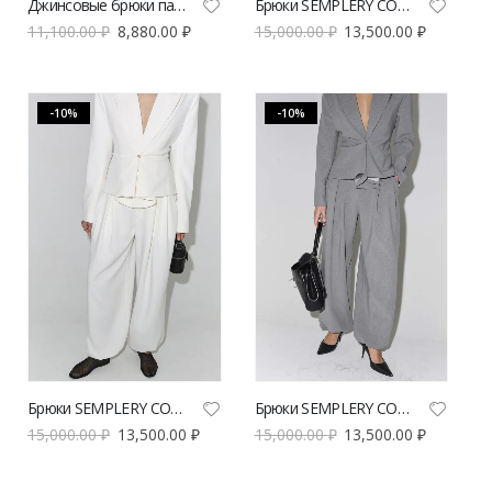
Джинсовые брюки палаццо AB Anastasiya Burdyugova с высокой посадкой | VERESK studio
Брюки SEMPLERY СОН шоколадного цвета | VERESK studio
11,100.00
₽
8,880.00
₽
15,000.00
₽
13,500.00
₽
-10%
-10%
Брюки SEMPLERY СОН белого цвета | VERESK studio
Брюки SEMPLERY СОН серого цвета | VERESK studio
15,000.00
₽
13,500.00
₽
15,000.00
₽
13,500.00
₽