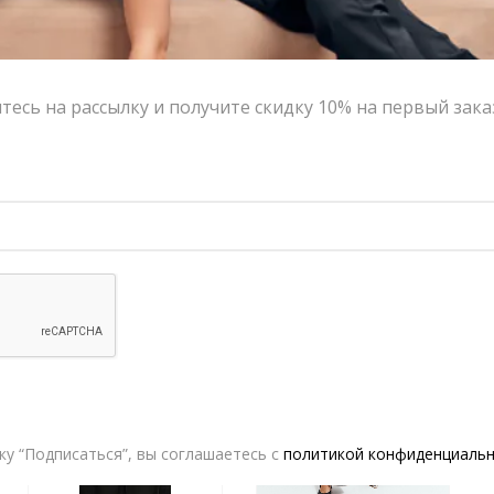
есь на рассылку и получите скидку 10% на первый зака
Шерстяные брюки V|L серые
Шерстяные брюки V|L черные
15,600.00
₽
7,800.00
₽
15,600.00
₽
7,800.00
₽
-10%
-50%
у “Подписаться”, вы соглашаетесь с
политикой конфиденциаль