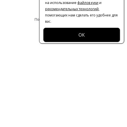
на использование
файлов куки
и
Оферта
рекомендательных технологий
,
помогающих нам сделать его удобнее для
Политика конфиденциальности
вас.
© 2016-2026 | VERESK studio