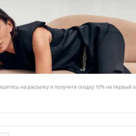
Они подружатся и с шелковой блузой, и с вечерним
топом, и со свободным свитером. А для стильного
монохромного образа советуем сочетать с прямым
жакетом и костюмным жилетом в тон из коллекции
VERESK label.
Цвет:
бежевый, красный, серый, черный
Размер:
XS, S, M, L
Страна-производитель:
Россия
шитесь на рассылку и получите скидку 10% на первый з
Тип товара:
Брюки
Бренд:
VERESK LABEL
Написать в MAX
Состав и уход