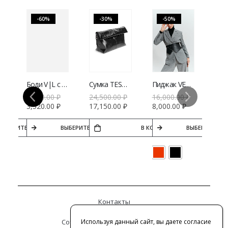
-60%
-30%
-50%
узка V|L из вискозы
Боди V|L с декольте
Сумка TESORINI Doroty черный
Пиджак VERESK label
8,800.00
₽
24,500.00
₽
16,000.00
₽
3,520.00
₽
17,150.00
₽
8,000.00
₽
ВЫБЕРИТЕ ПАРАМЕТРЫ
ВЫБЕРИТЕ ПАРАМЕТРЫ
В КОРЗИНУ
ВЫБЕРИТЕ ПА
Контакты
Используя данный сайт, вы даете согласие
Сотрудничество с дизайнерами