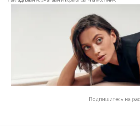
DOROTY — модель, притягивающая взгляды, станет
удачным акцентом в завершении элегантного образа,
романтичного, делового, кэжуал и спорт-шика.
• 1 основное отделение
• 2 внутренних кармана
• регулируемая ручка
• внутренняя отделка — ткань
• Длина ремня 126 см – макс, 102 см – мин.
Вес: 650 гр
Пыльник в комплекте
Реальные размеры (ДхШхВ) 38,5х13х21,5 см
Подпишитесь на расс
Цвет:
черный
Размер:
One size
Страна-производитель:
Россия
Тип товара:
Сумки
Бренд:
TESORINI