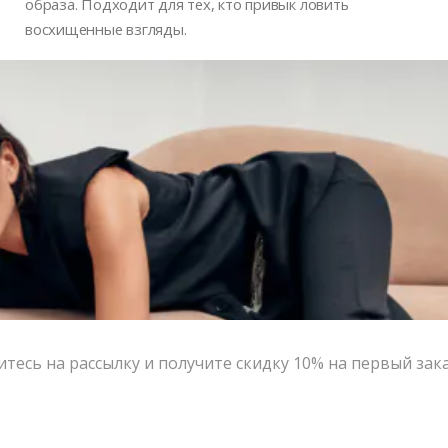
образа. Подходит для тех, кто привык ловить
восхищенные взгляды.
• 1 основное отделение
• 2 внутренних кармана
• 1 съемный регулируемый ремень (100 см – мин, 117
см – макс)
• внутренняя отделка — ткань
Вес: 530 гр
Материал: 100% натуральная кожа, прошла проверку
на износостойкость
Пыльник в комплекте
Реальные размеры сумки (ДхШхВ):
23 х 9 х 14 см
есь на рассылку и получите скидку 10% на первый зак
Написать в MAX
Состав и уход