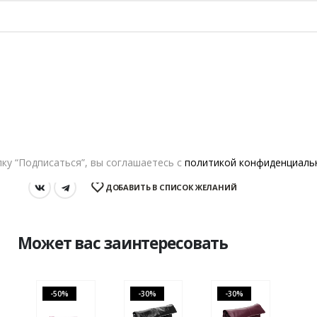
Оформление заказа
Возврат и обмен
В КОРЗИНУ
TESORINI
ку “Подписаться”, вы соглашаетесь с
политикой конфиденциаль
ДОБАВИТЬ В СПИСОК ЖЕЛАНИЙ
Может вас заинтересовать
-30%
-30%
-50%