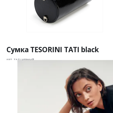
Сумка TESORINI TATI black
АРТ. TATI ЧЕРНЫЙ
12,100.00
₽
8,470.00
₽
Цвет:
черный
Размер:
One size
Страна-производитель:
Россия
Тип товара:
Сумки
Бренд:
TESORINI