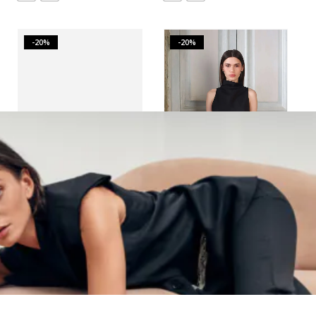
-20%
-20%
Пиджак AZ brand DRAMA MINI 2.0 укороченный | VERESK studio
Топ AZ brand LADY чёрного цвета | VERESK studio
24,500.00
₽
19,600.00
₽
12,300.00
₽
9,840.00
₽
-20%
-20%