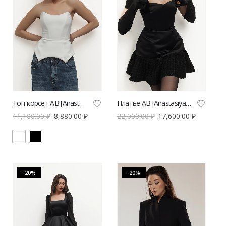
Топ-корсет AB [Anastasiya Burdyugova] | VERESK studio
Платье AB [Anastasiya Burdyugova] | VERESK studio
11,100.00
₽
8,880.00
₽
22,000.00
₽
17,600.00
₽
-20%
-20%