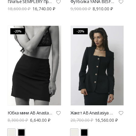
Платье SEMPLERY Провокация из костюмной ткани | VERESK studio
Футболка YANA BESFAMILNAYA «Агрессив» черного цвета | VERESK studio
18,600.00
₽
16,740.00
₽
9,900.00
₽
8,910.00
₽
-20%
-20%
Юбка мини AB Anastasiya Burdyugova | VERESK studio
Жакет AB Anastasiya Burdyugova приталенный с квадратным вырезом | VERESK studio
8,300.00
₽
6,640.00
₽
20,700.00
₽
16,560.00
₽