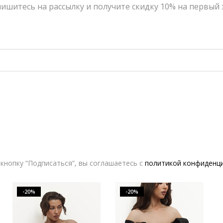
ишитесь на рассылку и получите скидку 10% на первый 
Юбка AZ brand Монро в горошек | VERESK studio
Платье AB [Anastasiya Burdyugova] Алина | VERESK studio
17,800.00
₽
14,240.00
₽
15,200.00
₽
12,160.00
₽
кнопку “Подписаться”, вы соглашаетесь с
политикой конфиденц
-20%
-20%