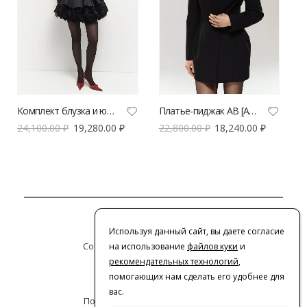
Комплект блузка и юбка из роз AB [Anastasiya Burdyugova] | VERESK studio
Платье-пиджак AB [Anastasiya Burdyugova] | VERESK studio
24,100.00
₽
19,280.00
₽
22,800.00
₽
18,240.00
₽
Контакты
Используя данный сайт, вы даете согласие
Сотрудничество с дизайнерами
на использование
файлов куки
и
рекомендательных технологий
,
Оферта
помогающих нам сделать его удобнее для
вас.
Политика конфиденциальности