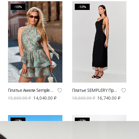
-10%
-10%
Платье Амели Semplery с цветочным принтом
Платье SEMPLERY Провокация из костюмной ткани | VERESK studio
15,600.00
₽
14,040.00
₽
18,600.00
₽
16,740.00
₽
-10%
-10%