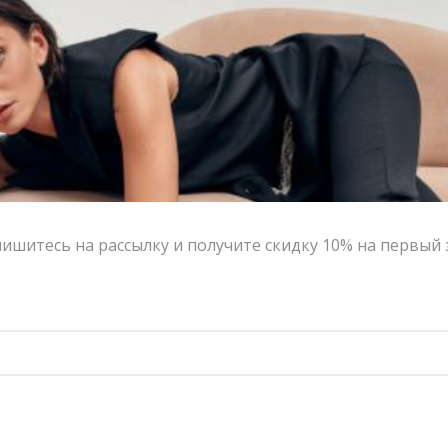
Платье SEMPLERY CRUELLA из вискозы в горох | VERESK studio
Платье-комбинация YANA BESFAMILNAYA с кружевом молочного цвета | VERESK studio
19,600.00
₽
17,640.00
₽
19,900.00
₽
17,910.00
₽
ишитесь на рассылку и получите скидку 10% на первый 
-10%
-20%