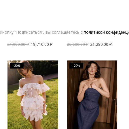
кнопку “Подписаться”, вы соглашаетесь с
политикой конфиденц
Платье YANA BESFAMILNAYA Inside Out белого цвета | VERESK studio
Платье AB [A.Burdyugova] с открытыми плечами и цветочным принтом | VERESK studio
21,900.00
₽
19,710.00
₽
26,600.00
₽
21,280.00
₽
-20%
-20%