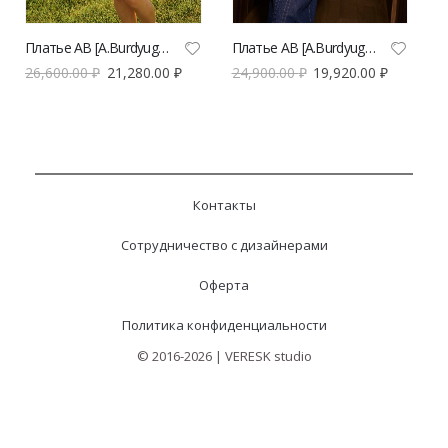
Платье AB [A.Burdyugova] мини с объемными воланами и открытыми плечами | VERESK studio
Платье AB [A.Burdyugova] джинсовое с рельефами | VERESK studio
26,600.00
₽
21,280.00
₽
24,900.00
₽
19,920.00
₽
Контакты
Сотрудничество с дизайнерами
Оферта
Политика конфиденциальности
© 2016-2026 | VERESK studio