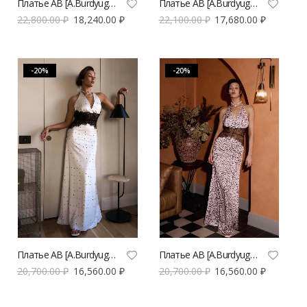
Платье AB [A.Burdyugova] бюстье мини | VERESK studio
Платье AB [A.Burdyugova] миди в молочном цвете с принтом | VERESK studio
22,800.00
₽
18,240.00
₽
22,100.00
₽
17,680.00
₽
-20%
-20%
Платье AB [A.Burdyugova] макси в горох | VERESK studio
Платье AB [A.Burdyugova] макси с анималистичным принтом | VERESK studio
20,700.00
₽
16,560.00
₽
20,700.00
₽
16,560.00
₽