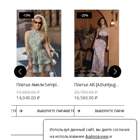
-10%
-20%
мной ткани | VERESK studio
Платье Амели Semplery с цветочным принтом
Платье AB [A.Burdyugova] макси с анималистичным принтом | VERESK studio
15,600.00
₽
20,700.00
₽
20,
14,040.00
₽
16,560.00
₽
16,
ПАРАМЕТРЫ
ВЫБЕРИТЕ ПАРАМЕТРЫ
ВЫБЕРИТЕ ПАРАМЕТРЫ
Используя данный сайт, вы даете согласие
на использование
файлов куки
и