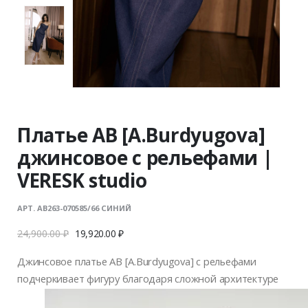
Платье AB [A.Burdyugova]
джинсовое с рельефами |
VERESK studio
АРТ. AB263-070585/66 СИНИЙ
24,900.00
₽
19,920.00
₽
Джинсовое платье AB [A.Burdyugova] с рельефами
подчеркивает фигуру благодаря сложной архитектуре
кроя и корсетному силуэту. Контрастная строчка