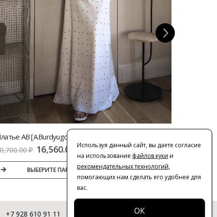
Платье AB [A.Burdyugova] макси в горох | VERESK studio
Используя данный сайт, вы даете согласие
16,560.00
₽
0,700.00
₽
22,100.
на использование
файлов куки
и
рекомендательных технологий
,
ВЫБЕРИТЕ ПАРАМЕТРЫ
помогающих нам сделать его удобнее для
вас.
+7 928 610 91 11
© 2016-2026 | VERESK studio