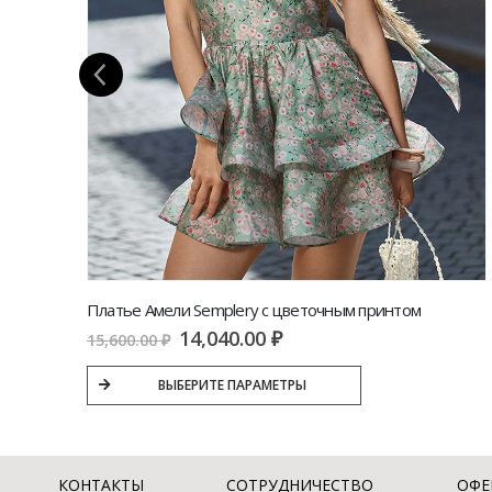
Платье SEMPLERY Провокация из костюмной ткани | VERESK studio
Платье Амели Semplery с цветочным принтом
14,040.00
₽
15,600.00
₽
ВЫБЕРИТЕ ПАРАМЕТРЫ
КОНТАКТЫ
СОТРУДНИЧЕСТВО
ОФЕ