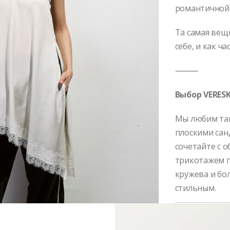
романтичной 
Та самая вещ
себе, и как ч
⸻
Выбор VERESK
Мы любим так
плоскими сан
сочетайте с 
трикотажем п
кружева и бо
стильным.
Бренд:
Yana Be