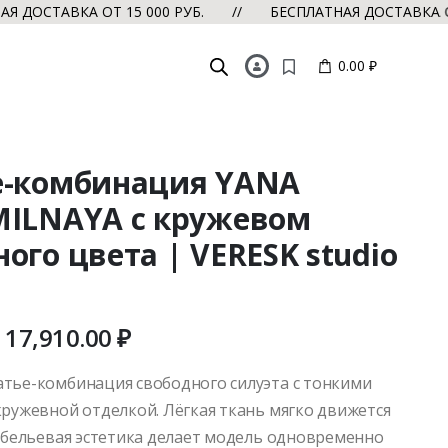
КА ОТ 15 000 РУБ. // БЕСПЛАТНАЯ ДОСТАВКА ОТ 15 00
0.00 ₽
е-комбинация YANA
MILNAYA с кружевом
ого цвета | VERESK studio
17,910.00
₽
тье-комбинация свободного силуэта с тонкими
кружевной отделкой. Лёгкая ткань мягко движется
а бельевая эстетика делает модель одновременно