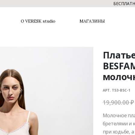
БЕСПЛАТНАЯ ДОСТАВ
О VERESK studio
МАГАЗИНЫ
Плать
BESFA
молочн
АРТ. T53-BSC-1
19,900.00
₽
Молочное пла
бретелями и 
при ходьбе, 