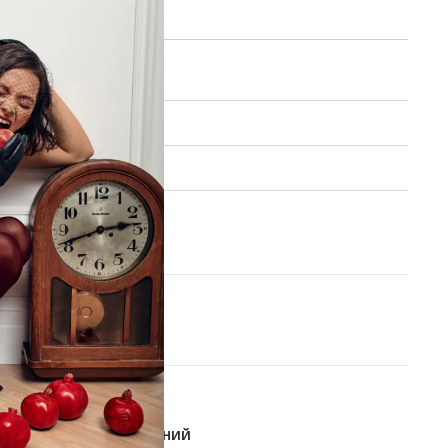
в MAX
уход
ие заказа
 обмен
One size
В КОРЗИНУ
aya
ОБАВИТЬ В СПИСОК ЖЕЛАНИЙ