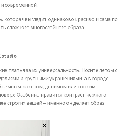
и современной.
ь, которая выглядит одинаково красиво и сама по
асть сложного многослойного образа.
 studio
ие платья за их универсальность. Носите летом с
далиями и крупными украшениями, а в городе
объёмным жакетом, денимом или тонким
оверх. Особенно нравится контраст нежного
лее строгих вещей – именно он делает образ
×
sfamilnaya