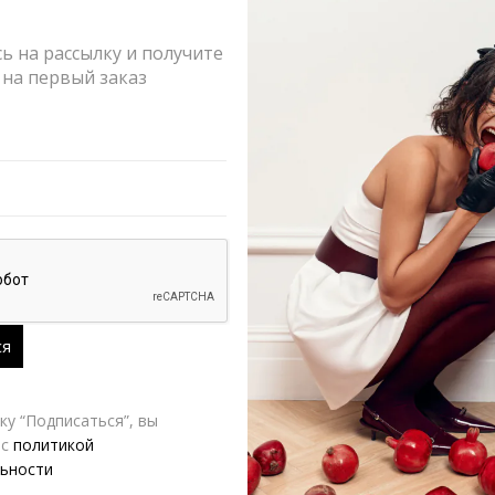
Написать 
 на рассылку и получите
на первый заказ
Состав и 
Оформлен
Возврат и
РАЗМЕР
у “Подписаться”, вы
Yana Besfamiln
 с
политикой
ьности
Д