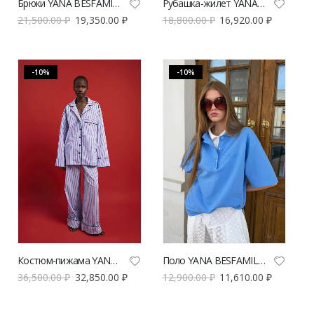
Брюки YANA BESFAMILNAYA Кава зеленого цвета | VERESK studio
Рубашка-жилет YANA BESFAMILNAYA пижамная розового цвета | VERESK studio
21,500.00
₽
19,350.00
₽
18,800.00
₽
16,920.00
₽
-10%
-10%
Костюм-пижама YANA BESFAMILNAYA синего цвета | VERESK studio
Поло YANA BESFAMILNAYA голубого цвета с белой манишкой | VERESK studio
36,500.00
₽
32,850.00
₽
12,900.00
₽
11,610.00
₽