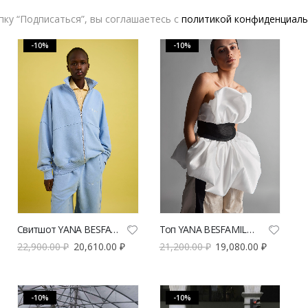
ку “Подписаться”, вы соглашаетесь с
политикой конфиденциаль
-10%
-10%
Свитшот YANA BESFAMILNAYA Мотти голубого цвета | VERESK studio
Топ YANA BESFAMILNAYA Cloud | VERESK studio
22,900.00
₽
20,610.00
₽
21,200.00
₽
19,080.00
₽
-10%
-10%