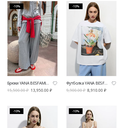
-10%
-10%
Брюки YANA BESFAMILNAYA Абу-Даби серого цвета | VERESK studio
Футболка YANA BESFAMILNAYA Окид белого цвета | VERESK studio
15,500.00
₽
13,950.00
₽
9,900.00
₽
8,910.00
₽
-10%
-10%