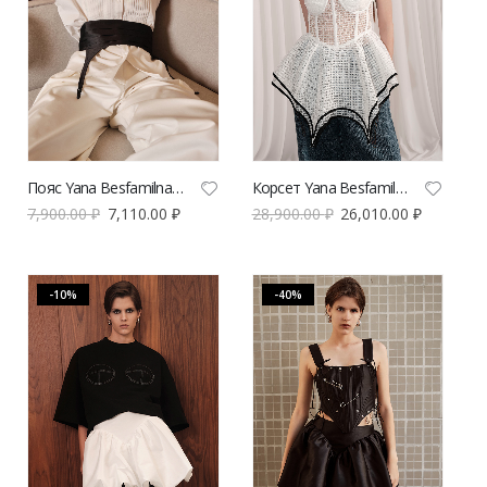
Пояс Yana Besfamilnaya Black Tie чёрного цвета | VERESK studio
Корсет Yana Besfamilnaya рифы белого цвета
7,900.00
₽
7,110.00
₽
28,900.00
₽
26,010.00
₽
-10%
-40%