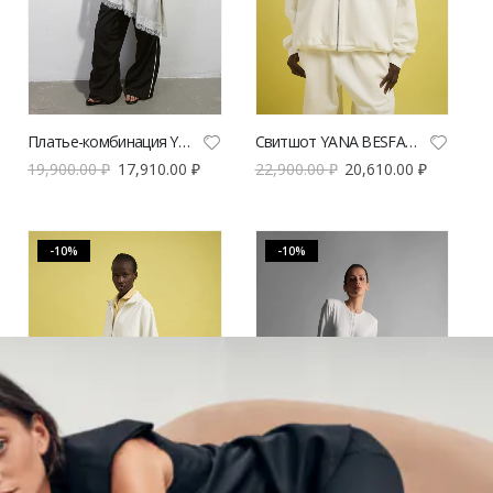
Свитшот YANA BESFAMILNAYA Мотти белого цвета | VERESK studio
Платье-комбинация YANA BESFAMILNAYA с кружевом молочного цвета | VERESK studio
22,900.00
₽
20,610.00
₽
19,900.00
₽
17,910.00
₽
-10%
-10%