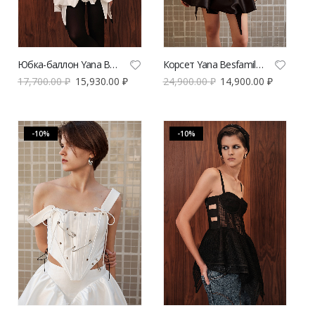
Юбка-баллон Yana Besfamilnaya с подвязками мини белого цвета
Корсет Yana Besfamilnaya с булавками черного цвета
17,700.00
₽
15,930.00
₽
24,900.00
₽
14,900.00
₽
-10%
-10%