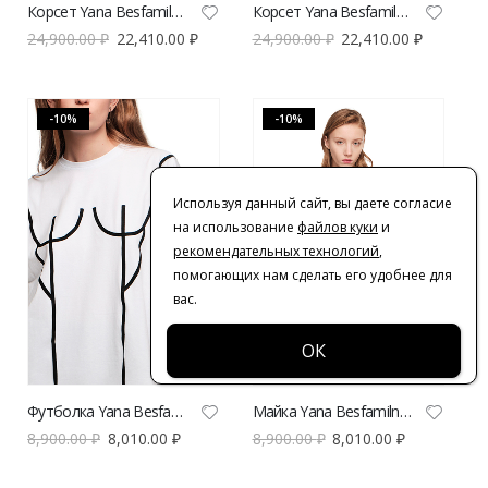
Корсет Yana Besfamilnaya с булавками белого цвета
Корсет Yana Besfamilnaya рифы черного цвета
24,900.00
₽
22,410.00
₽
24,900.00
₽
22,410.00
₽
-10%
-10%
Используя данный сайт, вы даете согласие
на использование
файлов куки
и
рекомендательных технологий
,
помогающих нам сделать его удобнее для
вас.
Футболка Yana Besfamilnaya с черными декоративными элементами
Майка Yana Besfamilnaya в рубчик с подвязками черная
8,900.00
₽
8,010.00
₽
8,900.00
₽
8,010.00
₽