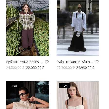
Рубашка YANA BESFAMILNAYA Cowgirl зеленого цвета | VERESK studio
Рубашка Yana Besfamilnaya «Smoking» белого цвета | VERESK studio
24,500.00
₽
22,050.00
₽
27,700.00
₽
24,930.00
₽
-10%
-10%