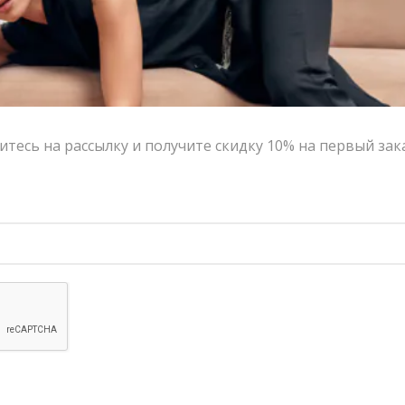
Шорты YANA BESFAMILNAYA Мотти белого цвета | VERESK studio
Платье YANA BESFAMILNAYA Inside Out белого цвета | VERESK studio
14,900.00
₽
13,410.00
₽
21,900.00
₽
19,710.00
₽
-10%
-10%
тесь на рассылку и получите скидку 10% на первый зак
Футболка YANA BESFAMILNAYA «Агрессив» черного цвета | VERESK studio
Треники YANA BESFAMILNAYA Мотти голубого цвета | VERESK studio
9,900.00
₽
8,910.00
₽
17,700.00
₽
15,930.00
₽