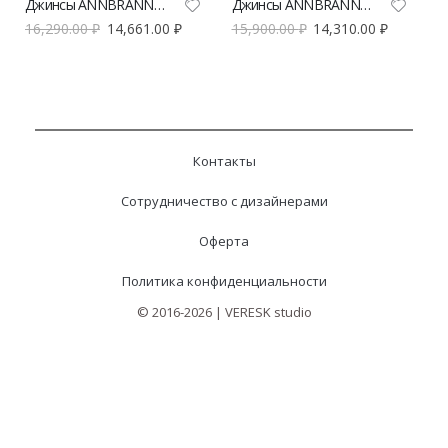
Джинсы ANNBRANND широкие
Джинсы ANNBRANND прямые
16,290.00
₽
14,661.00
₽
15,900.00
₽
14,310.00
₽
Контакты
Сотрудничество с дизайнерами
Оферта
Политика конфиденциальности
© 2016-2026 | VERESK studio