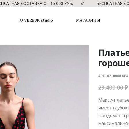
АЯ ДОСТАВКА ОТ 15 000 РУБ. //
БЕСПЛАТНАЯ ДОСТАВК
О VERESK studio
МАГАЗИНЫ
Платье
горош
АРТ. AZ-0068 КР
23,400.00
₽
Макси-платье
имеет глубоки
Продемонстри
максимальног