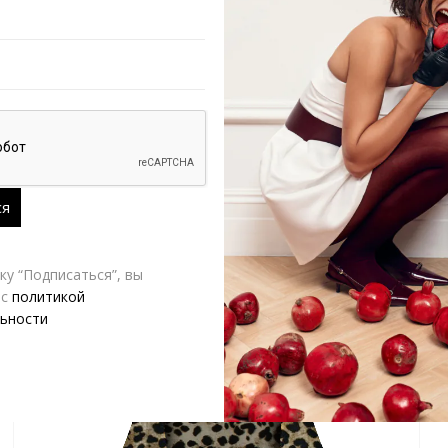
AZ Brand
Д
у “Подписаться”, вы
 с
политикой
ьности
-10%