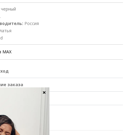
 черный
L
водитель:
Россия
латья
nd
в MAX
уход
ие заказа
×
 обмен
M
L