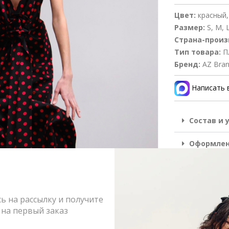
Цвет:
красный,
Размер:
S, M, 
Страна-произ
Тип товара:
П
Бренд:
AZ Bra
Написать 
Состав и 
Оформлен
Возврат и
 на рассылку и получите
РАЗМЕР
на первый заказ