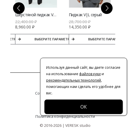
Шерстяной пиджак V|L
Пиджак V|L серый
22,400.00
₽
28,700.00
₽
28,
8,960.00
₽
14,350.00
₽
14,
ПАРАМЕТРЫ
ВЫБЕРИТЕ ПАРАМЕТРЫ
ВЫБЕРИТЕ ПАРАМЕТРЫ
Используя данный сайт, вы даете согласие
на использование
файлов куки
и
рекомендательных технологий
,
Контакты
помогающих нам сделать его удобнее для
Сотрудничество с дизайнерами
вас.
Оферта
Политика конфиденциальности
© 2016-2026 | VERESK studio