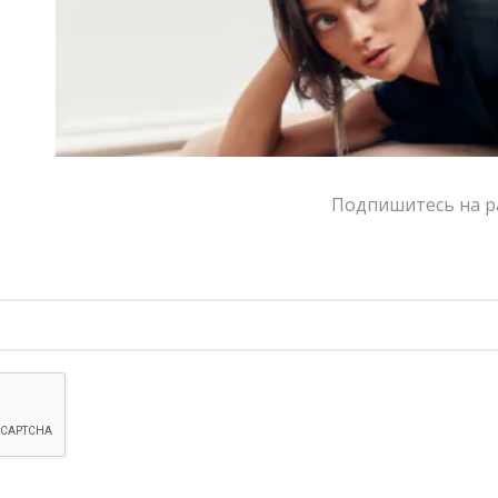
шерстяная ткань добавляет плотность и форму.
Выбор VERESK studio
Носите с рубашкой, усиливая игру с классикой, или с
простым топом для контраста. Добавьте
расслабленный низ – деним или широкие брюки,
чтобы сохранить баланс. Не перегружайте образ –
Подпишитесь на ра
этот пиджак уже делает всё сам.
Написать в MAX
Состав и уход
Оформление заказа
Возврат и обмен