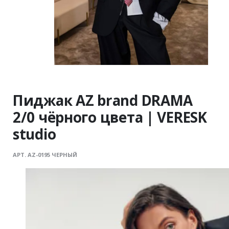
Пиджак AZ brand DRAMA
2/0 чёрного цвета | VERESK
studio
АРТ. AZ-0195 ЧЕРНЫЙ
Оверсайз пиджак с акцентом на детали. Чёткая линия
плеч, свободная посадка и контрастные манжеты с
необработанным краем создают эффект
стилизованного образа без лишних усилий.
Классический чёрный цвет усиливает графичность, а