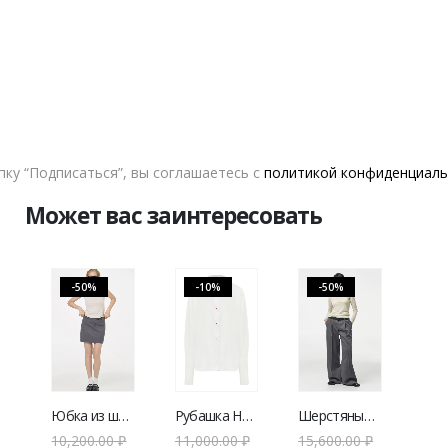
В КОРЗИНУ
VERESK LABEL
ДОБАВИТЬ В СПИСОК ЖЕЛАНИЙ
ку “Подписаться”, вы соглашаетесь с
политикой конфиденциаль
Может вас заинтересовать
-50%
-10%
-50%
Юбка из шерсти V|L серая
Рубашка HOROSHAYA DEVOCHKA NEW THE MOON
Шерстяные брюки V|L серые
10,200.00
₽
11,000.00
₽
15,600.00
₽