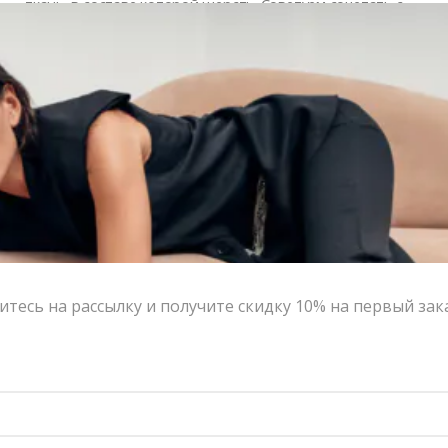
ткань, в составе которой шерсть. Советуем сочетать с
парными брюками или юбкой из шерсти.
Цвет:
серый
Размер:
S, M, L
Страна-производитель:
Россия
Тип товара:
Костюмы, Пиджаки и жакеты
Бренд:
VERESK LABEL
Написать в MAX
Состав и уход
Оформление заказа
тесь на рассылку и получите скидку 10% на первый зак
Возврат и обмен
S
M
L
РАЗМЕР