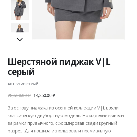
Шерстяной пиджак V|L
серый
АРТ. VL-93 СЕРЫЙ
28,500.00
₽
14,250.00
₽
За основу пиджака из осенней коллекции V|L взяли
классическую двубортную модель. Но изделие вывели
за рамки привычного, сформировав сзади крупный
разрез. Для пошива использовали премиальную