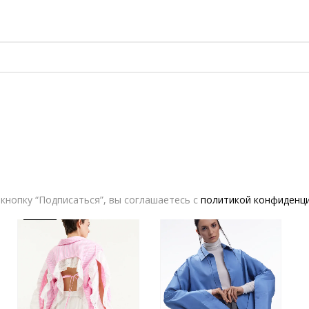
Рубашка kod полоска с авторской брошью, серо-бежевый
Рубашка V|L VERESK label с бабочкой
26,000.00
₽
23,400.00
₽
15,700.00
₽
6,280.00
₽
кнопку “Подписаться”, вы соглашаетесь с
политикой конфиденц
-50%