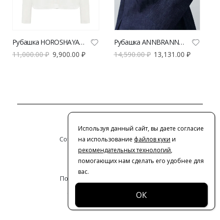
Рубашка HOROSHAYA DEVOCHKA NEW THE MOON
Рубашка ANNBRANND джинсовая с поясом
11,000.00
₽
9,900.00
₽
14,590.00
₽
13,131.00
₽
Контакты
Используя данный сайт, вы даете согласие
Сотрудничество с дизайнерами
на использование
файлов куки
и
рекомендательных технологий
,
Оферта
помогающих нам сделать его удобнее для
вас.
Политика конфиденциальности
© 2016-2026 | VERESK studio