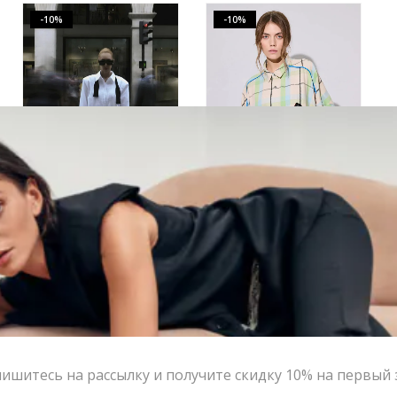
-10%
-10%
Рубашка Yana Besfamilnaya «Smoking» белого цвета | VERESK studio
Рубашка kod клетка с авторской брошью, серо-бежевый
27,700.00
₽
24,930.00
₽
26,000.00
₽
23,400.00
₽
-10%
-60%
ишитесь на рассылку и получите скидку 10% на первый 