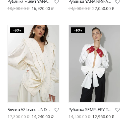
Рубашка-жилет YANA BESFAMILNAYA пижамная розового цвета | VERESK studio
Рубашка YANA BESFAMILNAYA Cowgirl зеленого цвета | VERESK studio
18,800.00
₽
16,920.00
₽
24,500.00
₽
22,050.00
₽
-20%
-10%
Блузка AZ brand LINDA с цветочным принтом | VERESK studio
Рубашка SEMPLERY Париж | VERESK studio
17,800.00
₽
14,240.00
₽
14,400.00
₽
12,960.00
₽