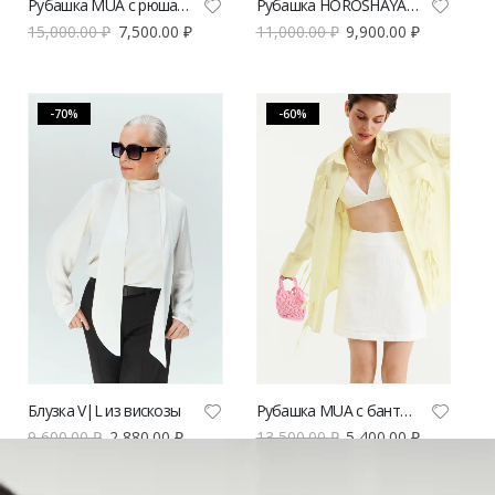
Рубашка MUA с рюшами
Рубашка HOROSHAYA DEVOCHKA NEW THE MOON
15,000.00
₽
7,500.00
₽
11,000.00
₽
9,900.00
₽
-70%
-60%
Блузка V|L из вискозы
Рубашка MUA с бантиками
9,600.00
₽
2,880.00
₽
13,500.00
₽
5,400.00
₽