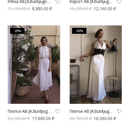
Юбка AB [A.Burdyugova] мини голубая с кружевной отделкой | VERESK studio
Корсет AB [A.Burdyugova] голубой с кружевной отделкой | VERESK studio
11,100.00
₽
8,880.00
₽
15,200.00
₽
12,160.00
₽
-20%
-20%
Платье AB [A.Burdyugova] миди в молочном цвете с принтом | VERESK studio
Платье AB [A.Burdyugova] макси в горох | VERESK studio
22,100.00
₽
17,680.00
₽
20,700.00
₽
16,560.00
₽