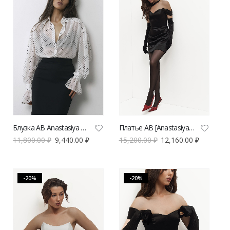
Блузка AB Anastasiya Burdyugova в горох из шифона
Платье AB [Anastasiya Burdyugova] Алина | VERESK studio
11,800.00
₽
9,440.00
₽
15,200.00
₽
12,160.00
₽
-20%
-20%