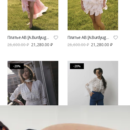
Платье AB [A.Burdyugova] с открытыми плечами и цветочным принтом | VERESK studio
Платье AB [A.Burdyugova] мини с объемными воланами и открытыми плечами | VERESK studio
26,600.00
₽
21,280.00
₽
26,600.00
₽
21,280.00
₽
-20%
-20%