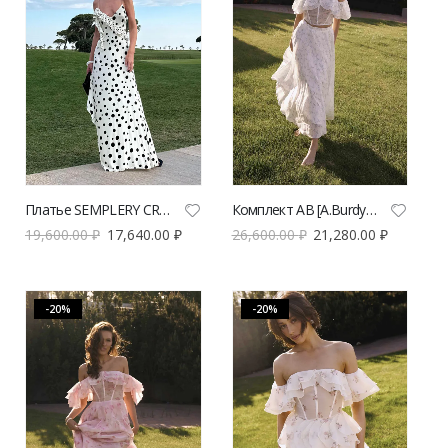
Платье SEMPLERY CRUELLA из вискозы в горох | VERESK studio
Комплект AB [A.Burdyugova] с корсетным топом и юбкой миди | VERESK studio
19,600.00
₽
17,640.00
₽
26,600.00
₽
21,280.00
₽
-20%
-20%