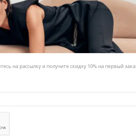
Платье AB [A.Burdyugova] шелковое в горох | VERESK studio
Джинсовые брюки палаццо AB Anastasiya Burdyugova с высокой посадкой | VERESK studio
22,800.00
₽
18,240.00
₽
11,100.00
₽
8,880.00
₽
-20%
-20%
есь на рассылку и получите скидку 10% на первый зака
Юбка джинсовая миди AB Anastasiya Burdyugova голубая с разрезом | VERESK studio
Юбка годе AB Anastasiya Burdyugova | VERESK studio
11,100.00
₽
8,880.00
₽
11,100.00
₽
8,880.00
₽