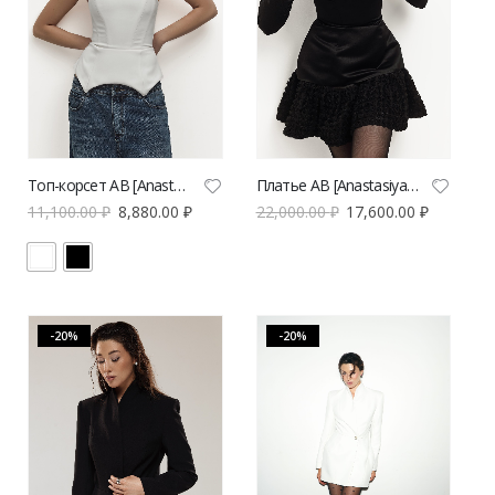
Топ-корсет AB [Anastasiya Burdyugova] | VERESK studio
Платье AB [Anastasiya Burdyugova] | VERESK studio
11,100.00
₽
8,880.00
₽
22,000.00
₽
17,600.00
₽
-20%
-20%