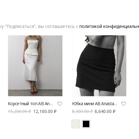
-20%
-20%
у “Подписаться”, вы соглашаетесь с
политикой конфиденциальн
Корсетный топ AB Anastasiya Burdyugova из тафты с рельефами | VERESK studio
Юбка мини AB Anastasiya Burdyugova | VERESK studio
15,200.00
₽
12,160.00
₽
8,300.00
₽
6,640.00
₽