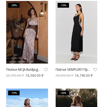
-20%
-10%
Платье AB [A.Burdyugova] макси с анималистичным принтом | VERESK studio
Платье SEMPLERY Провокация из костюмной ткани | VERESK studio
20,700.00
₽
16,560.00
₽
18,600.00
₽
16,740.00
₽
-10%
-20%