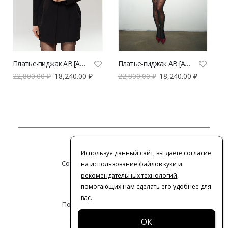
Платье-пиджак AB [Anastasiya Burdyugova] | VERESK studio
Платье-пиджак AB [Anastasiya Burdyugova] | VERESK studio
22,800.00
₽
18,240.00
₽
22,800.00
₽
18,240.00
₽
Контакты
Используя данный сайт, вы даете согласие
Сотрудничество с дизайнерами
на использование
файлов куки
и
рекомендательных технологий
,
Оферта
помогающих нам сделать его удобнее для
вас.
Политика конфиденциальности
© 2016-2026 | VERESK studio