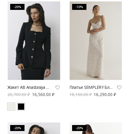
-20%
-10%
Жакет AB Anastasiya Burdyugova приталенный с квадратным вырезом | VERESK studio
Платье SEMPLERY Бланш | VERESK studio
20,700.00
₽
16,560.00
₽
18,100.00
₽
16,290.00
₽
-20%
-20%