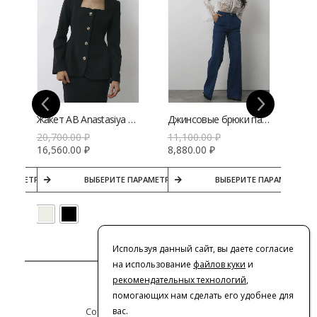
го цвета | VERESK studio
Жакет AB Anastasiya Burdyugova приталенный с квадратным вырезом | VERESK studio
Джинсовые брюки палаццо AB Anastasiya Burdyugova с высокой посадкой | VERESK studio
20,700.00
₽
11,100.00
₽
17,
16,560.00
₽
8,880.00
₽
15,
ПАРАМЕТРЫ
ВЫБЕРИТЕ ПАРАМЕТРЫ
ВЫБЕРИТЕ ПАРАМЕТРЫ
Используя данный сайт, вы даете согласие
на использование
файлов куки
и
рекомендательных технологий
,
Контакты
помогающих нам сделать его удобнее для
Сотрудничество с дизайнерами
вас.