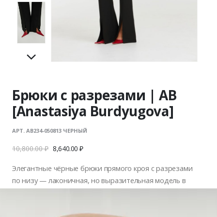
Брюки с разрезами | AB
[Anastasiya Burdyugova]
АРТ. AB234-050813 ЧЕРНЫЙ
10,800.00
₽
8,640.00
₽
Элегантные чёрные брюки прямого кроя с разрезами
по низу — лаконичная, но выразительная модель в
коллекции AB [Anastasiya Burdyugova]. Плотная ткань
держит форму и подчёркивает линию ног, а разрезы
спереди визуально удлиняют силуэт и эффектно