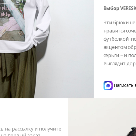
Выбор VERESK
Эти брюки не
нравится соч
футболкой, п
акцентом обр
серьги – и по
выглядит дор
Написать 
Состав и 
Оформлен
 на рассылку и получите
Возврат и
на первый заказ