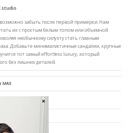
 studio
возможно забыть после первой примерки. Нам
етать их с простым белым топом или объемной
озволяя необычному силуэту стать главным
аза. Добавьте минималистичные сандалии, крупные
лучится тот самый effortless luxury, который
ого без лишних деталей.
в MAX
×
уход
ие заказа
 обмен