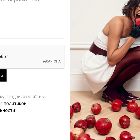
РАЗМЕР
Yana Besfamiln
Д
у “Подписаться”, вы
 с
политикой
ьности
-20%