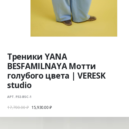
Треники YANA
BESFAMILNAYA Мотти
голубого цвета | VERESK
studio
АРТ. P32-BSC-1
17,700.00
₽
15,930.00
₽
Треники YANA BESFAMILNAYA Мотти голубого цвета
выполнены из легкого хлопкового материала. Крой в