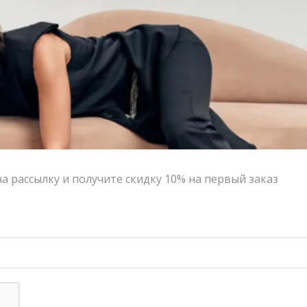
стиле Багги, комфортная резинка, потайные карманы
и фирменная YB-вышивка делают модель
одновременно удобной и визуально собранной.
Выбор VERESK studio
Мы выбрали эти треники за их правильный баланс
между комфортом и fashion-эстетикой. Рекомендуем
сочетать со свитшотом Мотти голубого или белого
цвета, корсетами или объемными рубашками для
расслабленных и стильных образов.
Подпишитесь на рассы
Бренд:
Yana Besfamilnaya
Написать в MAX
Состав и уход
Оформление заказа