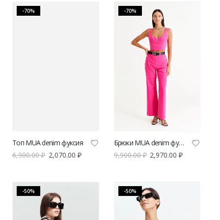
-70%
-70%
Топ MUA denim фуксия
Брюки MUA denim фуксия
6,900.00
₽
2,070.00
₽
9,900.00
₽
2,970.00
₽
-50%
-50%