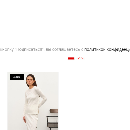
Комплект MUA из кардигана и юбки
Костюм Siyai Sam
16,900.00
₽
8,450.00
₽
17,800.00
₽
7,120.00
₽
кнопку “Подписаться”, вы соглашаетесь с
политикой конфиденц
-60%