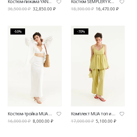
Костюм-пижама YANA BESFAMILNAYA синего цвета | VERESK studio
Костюм SEMPLERY Келли красного цвета | VERESK studio
36,500.00
₽
32,850.00
₽
18,300.00
₽
16,470.00
₽
-50%
-70%
Костюм-тройка MUA белый
Комплект MUA топ и брюки олива
16,000.00
₽
8,000.00
₽
17,000.00
₽
5,100.00
₽